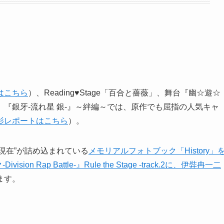
はこちら
）、Reading♥Stage「百合と薔薇」、舞台『幽☆遊☆
。『銀牙-流れ星 銀-』～絆編～では、原作でも屈指の人気キャ
影レポートはこちら
）。
“現在”が詰め込まれている
メモリアルフォトブック「History」
ion Rap Battle-』Rule the Stage -track.2に、伊弉冉一二
ます。