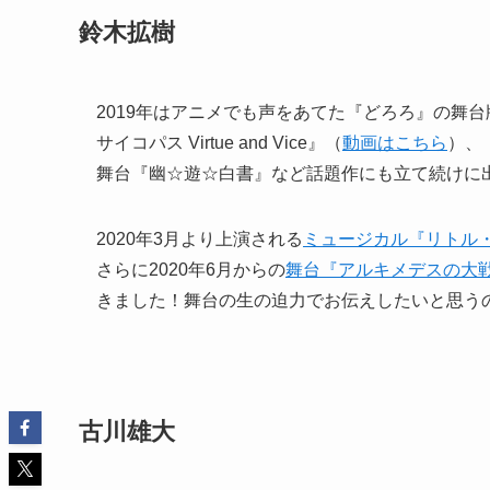
鈴木拡樹
2019年はアニメでも声をあてた『どろろ』の舞
サイコパス Virtue and Vice』（
動画はこちら
）、
舞台『幽☆遊☆白書』など話題作にも立て続けに
2020年3月より上演される
ミュージカル『リトル
さらに2020年6月からの
舞台『アルキメデスの大
きました！舞台の生の迫力でお伝えしたいと思う
古川雄大