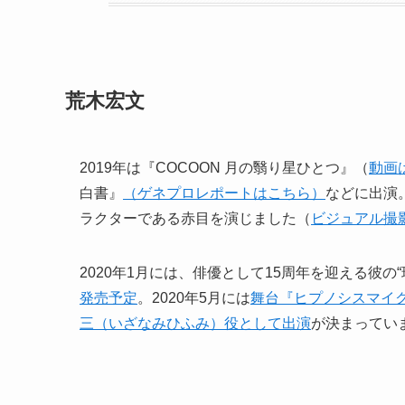
荒木宏文
2019年は『COCOON 月の翳り星ひとつ』（
動画
白書』
（ゲネプロレポートはこちら）
などに出演
ラクターである赤目を演じました（
ビジュアル撮
2020年1月には、俳優として15周年を迎える彼の
発売予定
。2020年5月には
舞台『ヒプノシスマイク-Divis
三（いざなみひふみ）役として出演
が決まってい