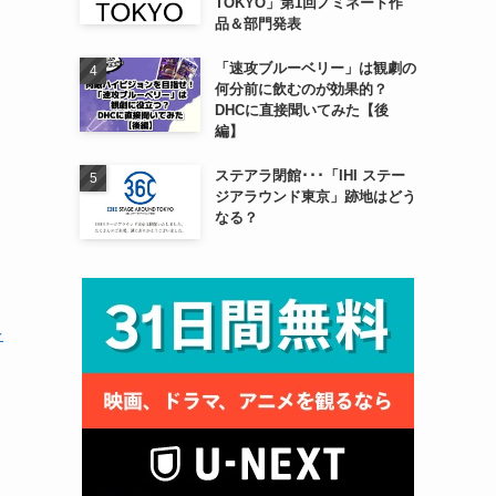
TOKYO」第1回ノミネート作
品＆部門発表
「速攻ブルーベリー」は観劇の
何分前に飲むのが効果的？
DHCに直接聞いてみた【後
編】
ステアラ閉館･･･「IHI ステー
ジアラウンド東京」跡地はどう
なる？
を