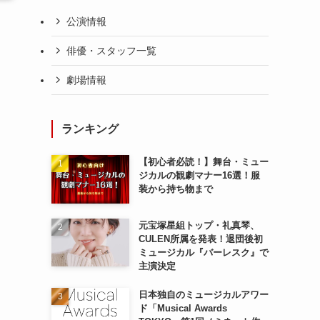
公演情報
俳優・スタッフ一覧
劇場情報
ランキング
【初心者必読！】舞台・ミュー
ジカルの観劇マナー16選！服
装から持ち物まで
元宝塚星組トップ・礼真琴、
CULEN所属を発表！退団後初
ミュージカル『バーレスク』で
主演決定
日本独自のミュージカルアワー
ド「Musical Awards