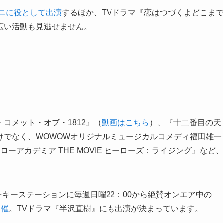
ニに役として出演
するほか、TVドラマ『恋はつづくよどこま
広い活動も見逃せません。
コメット・オブ・1812』（
動画はこちら
）、『十二番目の天
けでなく、WOWOWオリジナルミュージカルコメディ福田雄一
ーアカデミア THE MOVIE ヒーローズ：ライジング』など
オをキーステーションに毎週日曜22：00から絶賛オンエア中の
開催
。TVドラマ『半沢直樹』にも出演が決まっています。