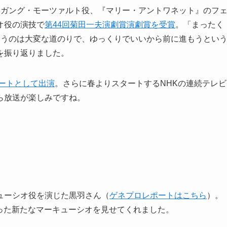
フガング・モーツァルト役、『マリー・アントワネット』のフ
オ役の演技で
第44回菊田一夫演劇賞演劇賞を受賞
。「まったく
いうのは大変な道のりで、ゆっくりでいいから前に進もうとい
を振り返りました。
ートとして出演
。さらに春よりスタートするNHKの連続テレビ
ら放送が楽しみですね。
ューシオ役を演じた黒羽さん（
ゲネプロレポートはこちら
）。
った新たなマーキューシオを見せてくれました。