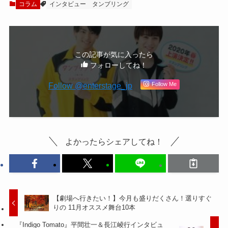
コラム
インタビュー
タンブリング
この記事が気に入ったら
フォローしてね！
Follow @enterstage_jp
Follow Me
よかったらシェアしてね！
【劇場へ行きたい！】今月も盛りだくさん！選りすぐ
りの 11月オススメ舞台10本
『Indigo Tomato』平間壮一＆長江崚行インタビュ