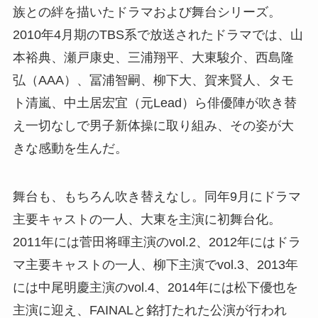
族との絆を描いたドラマおよび舞台シリーズ。
2010年4月期のTBS系で放送されたドラマでは、山
本裕典、瀬戸康史、三浦翔平、大東駿介、西島隆
弘（AAA）、冨浦智嗣、柳下大、賀来賢人、タモ
ト清嵐、中土居宏宜（元Lead）ら俳優陣が吹き替
え一切なしで男子新体操に取り組み、その姿が大
きな感動を生んだ。
舞台も、もちろん吹き替えなし。同年9月にドラマ
主要キャストの一人、大東を主演に初舞台化。
2011年には菅田将暉主演のvol.2、2012年にはドラ
マ主要キャストの一人、柳下主演でvol.3、2013年
には中尾明慶主演のvol.4、2014年には松下優也を
主演に迎え、FAINALと銘打たれた公演が行われ