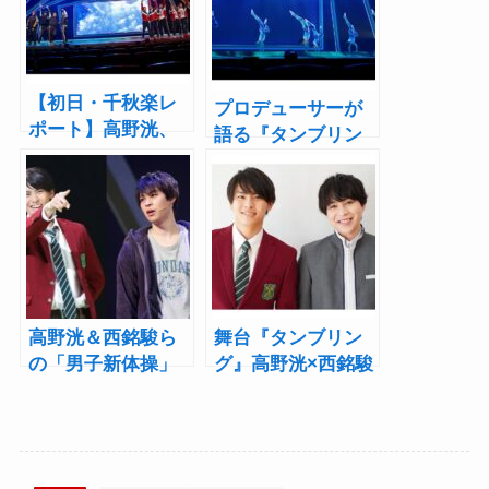
【初日・千秋楽レ
プロデューサーが
ポート】高野洸、
語る『タンブリン
西銘駿らに受け継
グ』10年の歩み
がれた“新体操
「テレビ屋さんが
魂”！舞台『タンブ
味わったことのな
リング』Paraviで
い体験が、そこに
アーカイブ配信
あった」
高野洸＆西銘駿ら
舞台『タンブリン
の「男子新体操」
グ』高野洸×西銘駿
にかける想いがつ
インタビュー！延
いに結集！舞台
期で「想いは2年
『タンブリング』
分」高めるチーム
大阪で開幕
別の良さ