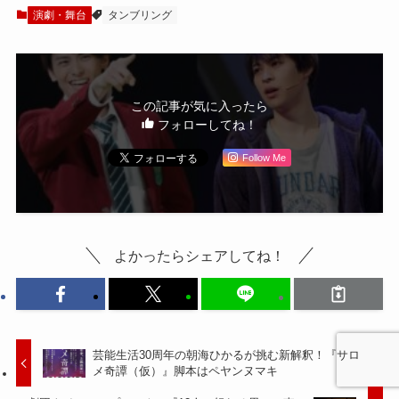
あった」
ちたい」
演劇・舞台
タンブリング
この記事が気に入ったら
フォローしてね！
Follow Me
よかったらシェアしてね！
芸能生活30周年の朝海ひかるが挑む新解釈！『サロ
メ奇譚（仮）』脚本はペヤンヌマキ