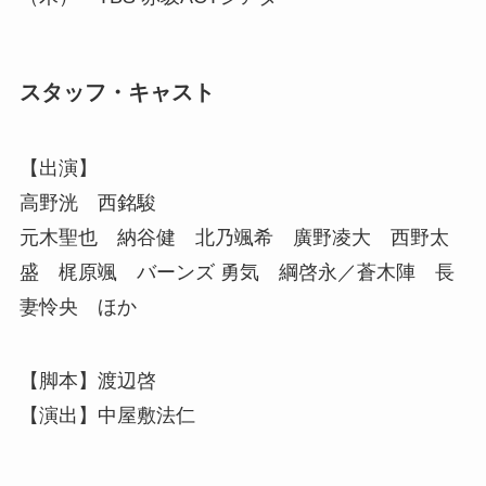
スタッフ・キャスト
【出演】
高野洸 西銘駿
元木聖也 納谷健 北乃颯希 廣野凌大 西野太
盛 梶原颯 バーンズ 勇気 綱啓永／蒼木陣 長
妻怜央 ほか
【脚本】渡辺啓
【演出】中屋敷法仁