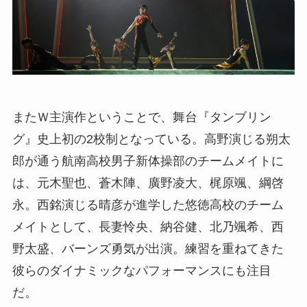
またＷ主演作ということで、舞台『タンブリン
グ』史上初の2校制となっている。高野演じる朔太
郎が通う航南高校男子新体操部のチームメイトに
は、元木聖也、蒼木陣、廣野凌大、梶原颯、綱啓
永。西銘演じる晴彦が進学した悠徳高校のチーム
メイトとして、長妻怜央、納谷健、北乃颯希、西
野太盛、バーンズ勇気が出演。練習を重ねてきた
彼らのダイナミックなパフォーマンスにも注目
だ。