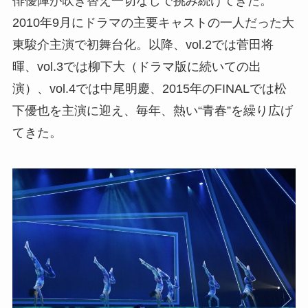
俳優陣が吹き替え一切なしで挑み続けてきた。
2010年9月にドラマの主要キャストの一人だった大
東駿介主演で初舞台化。以降、vol.2では菅田将
暉、vol.3では柳下大（ドラマ版に続いての出
演）、vol.4では中尾明慶、2015年のFINALでは松
下優也を主演に迎え、毎年、熱い“青春”を繰り広げ
てきた。