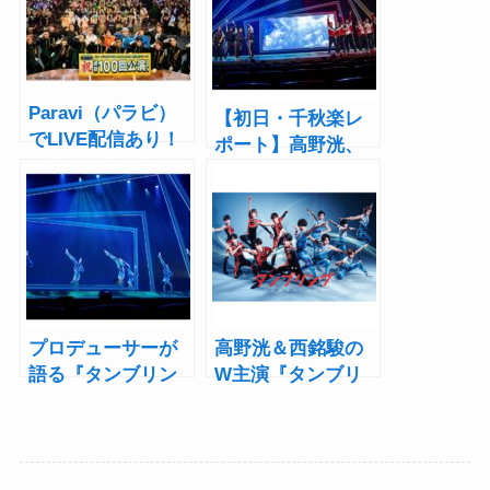
Paravi（パラビ）
【初日・千秋楽レ
でLIVE配信あり！
ポート】高野洸、
ミュージカル『青
西銘駿らに受け継
春-AOHARU-鉄
がれた“新体操
道』～誰が為にの
魂”！舞台『タンブ
ぞみは走る～レポ
リング』Paraviで
ート
アーカイブ配信
プロデューサーが
高野洸＆西銘駿の
語る『タンブリン
W主演『タンブリ
グ』10年の歩み
ング』キャスト・
「テレビ屋さんが
スタッフ再集結で6
味わったことのな
月上演！「全てを
い体験が、そこに
背負って舞台に立