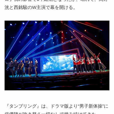
洸と西銘駿のW主演で幕を開ける。
『タンブリング』は、ドラマ版より“男子新体操”に