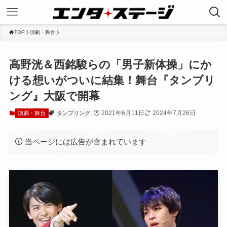
TOP
演劇・舞台
高野洸＆西銘駿らの「男子新体操」にか
ける想いがついに結集！舞台『タンブリ
ング』大阪で開幕
2021年6月11日
2024年7月26日
演劇・舞台
タンブリング
当ページには広告が含まれています