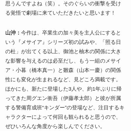
思うんですよね（笑）。そのぐらいの衝撃を受け
る覚悟で劇場に来ていただきたいと思います！
山沖：
今作は、卒業生の加々美を主人公にすると
いう『メサイア』シリーズ初の試みや、「照る日
の杜」が出てくる以上、御池と柚木の関係に大き
な影響を与えるのは必至だし、もう一組のメサイ
ア・小暮（橋本真一）と雛森（山本一慶）の関係
性にも変化が生まれるなど、見どころ満載です。
ほかにも、新たに登場した3人や、約1年ぶりに帰
ってきた周グエン衝吾（伊藤孝太郎）と彼が所属
する警備育成班“キンダー”の登場など、注目するキ
ャラクターによって何回も観られると思うので、
ぜひいろんな角度から楽しんでください。