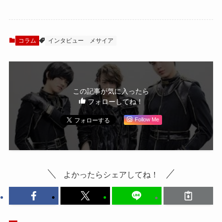
末SPイベント「メ
サイア ―悠久乃刻
サイア―TALK
―』囲み会見
MISSION’17―」レ
ポート
コラム
インタビュー
メサイア
この記事が気に入ったら
フォローしてね！
Follow Me
よかったらシェアしてね！