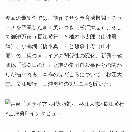
今回の最新作では、前作でサクラ育成機関・チャ
ーチを卒業した加々美いつき（杉江大志）、そし
て御池万夜（長江崚行）と柚木小太郎（山沖勇
輝）、小暮洵（橋本真一）と雛森千寿（山本一
慶）の二組のメサイアの関係性の変化、新興宗教
団体「照る日の杜」と謎の集団自殺事件との関わ
りが描かれる。本作の見どころについて、杉江大
志、長江崚行、山沖勇輝の3人に話を聞いた。