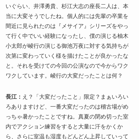
いぐらい、井澤勇貴、杉江大志の座長二人は、本
当に大変そうでしたね。個人的には先輩の卒業を
間近に見られたのは『メサイア』シリーズをやっ
て行く中でいい経験になったし、僕の演じる柚木
小太郎が崚行の演じる御池万夜に対する気持ちが
次第に変わっていく様を描けたことが良かったな
と。それを受けての今回の公演なので今からワク
ワクしています。崚行の大変だったことは何？
長江：
え？「大変だったこと」限定？まぁいろい
ろありますけど、一番大変だったのは稽古場がめ
っちゃ暑かったことですね。真夏の閉め切った室
内でアクション練習をすると大量に汗をかくか
ら、さらに室温も湿度もどんどん上昇していって