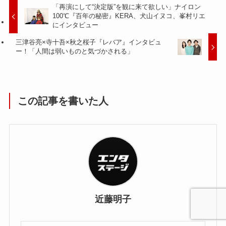
「再演にして“決定版”を観に来て欲しい」ナイロン
100℃『百年の秘密』KERA、犬山イヌコ、峯村リエ
にインタビュー
三津谷亮×寺十吾×秋之桜子『レバア』インタビュ
ー！「人間は弱いものと気づかされる」
この記事を書いた人
近藤明子