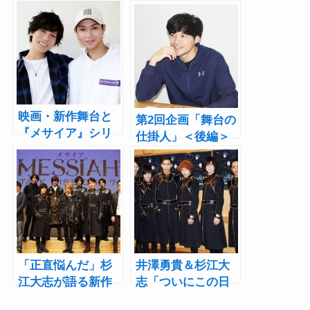
映画・新作舞台と
第2回企画「舞台の
『メサイア』シリ
仕掛人」＜後編＞
ーズ新展開！山田
殺陣師・六本木康
ジェームス武×宮城
弘の描く“エンタメ
紘大インタビュー
性と生き様”
「正直悩んだ」杉
井澤勇貴＆杉江大
江大志が語る新作
志「ついにこの日
舞台への思い！年
が来た」舞台『メ