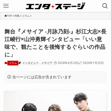
TOP
特集
コラム
舞台『メサイア -月詠乃刻-』杉江大志×長
江崚行×山沖勇輝インタビュー「いい意
味で、観たことを後悔するぐらいの作品
に」
2018年4月13日
2024年7月15日
コラム
インタビュー
メサイア
当ページには広告が含まれています