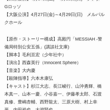
Gロッソ
【大阪公演】4月27日(金)～4月29日(日) メルパル
クホール
【原作・ストーリー構成】高殿円「MESSIAH -警
備局特別公安五係」(講談社文庫)
【脚本】毛利亘宏（少年社中）
【演出】西森英行（Innocent Sphere）
【音楽】大内慶
【殺陣指導】六本木康弘
【キャスト】杉江大志、長江崚行、山沖勇輝、橋
本真一、山本一慶、小谷嘉一、伊藤孝太郎、石渡
真修、豊嶋杏輔、西野龍太、三原大樹、村上幸
平、内田裕也、大澄賢也