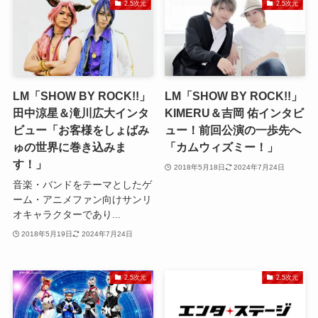
2.5次元
2.5次元
LM「SHOW BY ROCK!!」
LM「SHOW BY ROCK!!」
田中涼星＆滝川広大インタ
KIMERU＆吉岡 佑インタビ
ビュー「お客様をしょばみ
ュー！前回公演の一歩先へ
ゅの世界に巻き込みま
「カムウィズミー！」
す！」
2018年5月18日
2024年7月24日
音楽・バンドをテーマとしたゲ
ーム・アニメファン向けサンリ
オキャラクターであり...
2018年5月19日
2024年7月24日
2.5次元
2.5次元