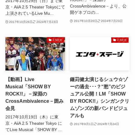
2017年10月29日（日）まで東
CrossAmbivalence－より、公
京・AiiA 2.5 Theater Tokyoにて
開ゲネプロの...
上演されているLive Mu...
2017年10月20日
2024年7月23日
2017年10月26日
2024年7月23日
2.5次元
2.5次元
【動画】Live
鎌苅健太演じるシュウ☆ゾ
Musical「SHOW BY
ーの過去･･･？“愁”のビジ
ROCK!!」－深淵の
ュアル公開！LM「SHOW
CrossAmbivalence－囲み
BY ROCK!!」シンガンクリ
会見
ムゾンズの新バンドビジュ
アルも
2017年10月19日（木）に東
京・AiiA 2.5 Theater Tokyo に
2017年9月1日
2024年7月24日
てLive Musical「SHOW BY ...