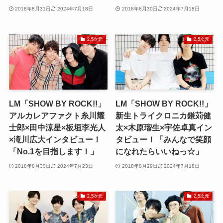
2018年8月31日
2024年7月18日
2018年8月30日
2024年7月18日
2.5次元
2.5次元
LM「SHOW BY ROCK!!」
LM「SHOW BY ROCK!!」
アルカレアファクト糸川耀
新生トライクロニカ鎌苅健
士郎×田中涼星×板垣李光人
太×木原瑠生×宇佐卓真イン
×滝川広大インタビュー！
タビュー！「みんなで笑顔
「No.1を目指します！」
になれたらいいねっ☆」
2018年8月30日
2024年7月23日
2018年8月29日
2024年7月18日
2.5次元
2.5次元