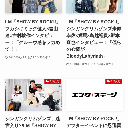
LM「SHOW BY ROCK!!」
LM「SHOW BY ROCK!!」
フカシギミック健人×畠山
シンガンクリムゾンズ米原
遼×吉村駿作インタビュ
幸佑×輝馬×鳥越裕貴×郷本
ー！「グルーヴ感をフカめ
直也インタビュー！「僕ら
て！」
の心情が
BloodyLabyrinth」
2018年8月29日
2024年7月18日
2018年8月28日
2024年7月23日
2.5次元
2.5次元
シンガンクリムゾンズ、迷
LM「SHOW BY ROCK!!」
宮入り?!LM「SHOW BY
アフターイベントに忍迅雷