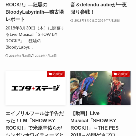
ROCK!!」―狂騒の
音＆defendu aubeが一夜
BloodyLabyrinth―稽古場
限り参戦！
レポート
2018年8月6日
2024年7月18日
2018年8月30日（木）に開幕す
るLive Musical「SHOW BY
ROCK!!」―狂騒の
BloodyLabyr...
2018年8月24日
2024年7月18日
2.5次元
2.5次元
エイプリルフールは予告だ
【動画】Live
った！LM「SHOW BY
Musical「SHOW BY
ROCK!!」で米原幸佑らが
ROCK!!」～THE FES
シンガンホワイティーズと
2018～公開ゲネプロ