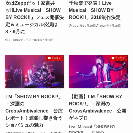
次はZeppだッ！家畜共
千秋楽で発表！Live
ッ!!Live Musical「SHOW
Musical「SHOW BY
BY ROCK!!」フェス開催決
ROCK!!」2018制作決定
定＆ミュージカル公演は
2017年10月29日
2024年7月18日
8・9月に
2018年2月2日
2024年7月18日
2.5次元
2.5次元
LM「SHOW BY ROCK!!」
【動画】LM「SHOW BY
－深淵の
ROCK!!」－深淵の
CrossAmbivalence－公演
CrossAmbivalence－公開
レポート！連鎖し響き合う
ゲネプロ
ショバミュの魅力
Live Musical「SHOW BY
ROCK!!」－深淵の