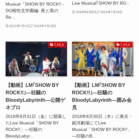
Live Musical｢SHOW BY RO...
Musical『SHOW BY ROCK!! -
DO根性北学園編- 夜と黒の
2018年9月8日
2024年7月18日
Re...
2021年7月1日
2024年7月18日
2.5次元
2.5次元
【動画】LM｢SHOW BY
【動画】LM｢SHOW BY
ROCK!!｣―狂騒の
ROCK!!｣―狂騒の
BloodyLabyrinth―公開ゲ
BloodyLabyrinth―囲み会
ネプロ
見
2018年8月31日（金）に開幕し
2018年8月30日（木）に東京・
たLive Musical「SHOW BY
銀河劇場にてLive
ROCK!!」―狂騒の
Musical「SHOW BY ROCK!!」
BloodyLabyr...
―狂騒のB...