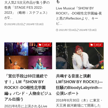
も
大人気2.5次元作品が集う夢の
祭典「STAGE FES 2022-
Live Musical『SHOW BY
2023」（略称：ステフェス）
ROCK!!』-DO根性北学園編-夜
が2...
と黒のReflectionより、キー
ビ...
2023年1月2日
2024年7月18日
2021年7月16日
2024年7月18日
2.5次元
2.5次元
「宣伝手段は69日連続で
共鳴する音楽と演劇
す！」LM『SHOW BY
LM｢SHOW BY ROCK!!｣―
ROCK!! -DO根性北学園
狂騒のBloodyLabyrinth―
編-』バンド・人物全ビジュ
公演レポート
アル出揃う
2018年8月30日（木）に東京・
天王洲 銀河劇場にて開幕した
2021年8月に上演されるLive