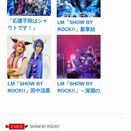
「応援手段はシャ
LM「SHOW BY
ウトです！」
ROCK!!」新章始
LM『SHOW BY
動！坂田隆一郎、
ROCK!!』-DO根性
高橋怜也らが演じ
北学園編-前に生コ
る新バンド登場で
メンタリー配信も
「DO根性北学園
編」
LM「SHOW BY
LM「SHOW BY
ROCK!!」田中涼星
ROCK!!」－深淵の
＆滝川広大インタ
CrossAmbivalence
ビュー「お客様を
－公演レポート！
しょばみゅの世界
連鎖し響き合うシ
に巻き込みま
ョバミュの魅力
す！」
2.5次元
SHOW BY ROCK!!