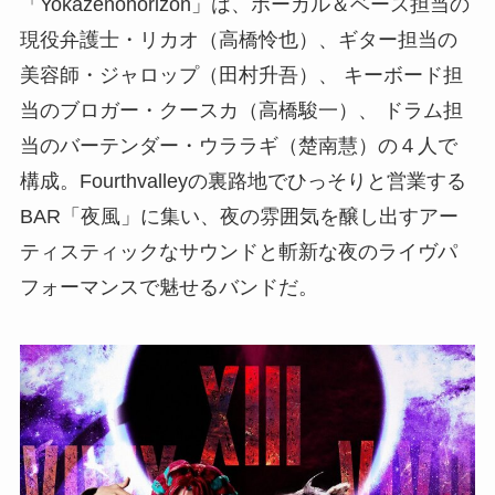
「Yokazenohorizon」は、ボーカル＆ベース担当の
現役弁護士・リカオ（高橋怜也）、ギター担当の
美容師・ジャロップ（田村升吾）、 キーボード担
当のブロガー・クースカ（高橋駿一）、 ドラム担
当のバーテンダー・ウララギ（楚南慧）の４人で
構成。Fourthvalleyの裏路地でひっそりと営業する
BAR「夜風」に集い、夜の雰囲気を醸し出すアー
ティスティックなサウンドと斬新な夜のライヴパ
フォーマンスで魅せるバンドだ。