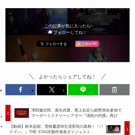
この記事が気に入ったら
フォローしてね！
Follow Me
よかったらシェアしてね！
津田健次郎、喜矢武豊、尾上右近ら総勢36名参加で
マーダーミステリーシアター『演技の代償』再び
【動画】鈴木拡樹、荒牧慶彦W主演実現の真相！『バ
クマン。』THE STAGE製作発表ダイジェスト