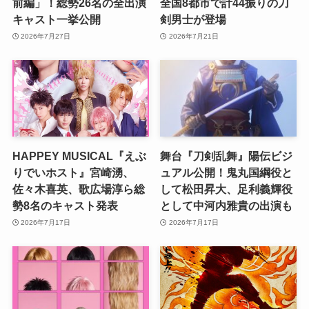
前編」！総勢26名の全出演
全国8都市で計44振りの刀
キャスト一挙公開
剣男士が登場
2026年7月27日
2026年7月21日
HAPPEY MUSICAL『えぶ
舞台『刀剣乱舞』陽伝ビジ
りでいホスト』宮崎湧、
ュアル公開！鬼丸国綱役と
佐々木喜英、歌広場淳ら総
して松田昇大、足利義輝役
勢8名のキャスト発表
として中河内雅貴の出演も
2026年7月17日
2026年7月17日