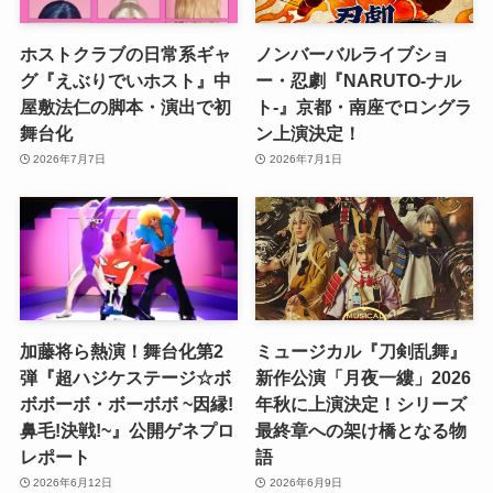
ホストクラブの日常系ギャ
ノンバーバルライブショ
グ『えぶりでいホスト』中
ー・忍劇『NARUTO-ナル
屋敷法仁の脚本・演出で初
ト-』京都・南座でロングラ
舞台化
ン上演決定！
2026年7月7日
2026年7月1日
加藤将ら熱演！舞台化第2
ミュージカル『刀剣乱舞』
弾『超ハジケステージ☆ボ
新作公演「月夜一縷」2026
ボボーボ・ボーボボ ~因縁!
年秋に上演決定！シリーズ
鼻毛!決戦!~』公開ゲネプロ
最終章への架け橋となる物
レポート
語
2026年6月12日
2026年6月9日