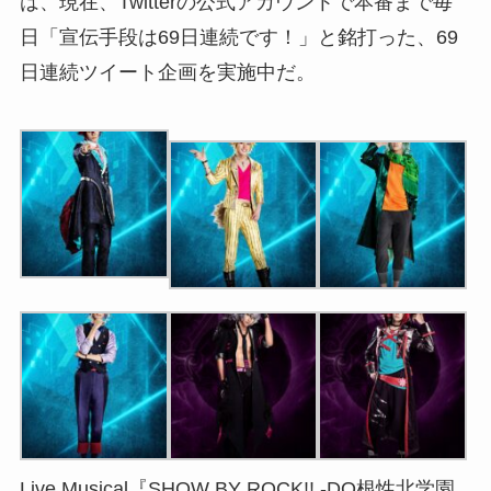
は、現在、Twitterの公式アカウントで本番まで毎
日「宣伝手段は69日連続です！」と銘打った、69
日連続ツイート企画を実施中だ。
Live Musical『SHOW BY ROCK!! -DO根性北学園