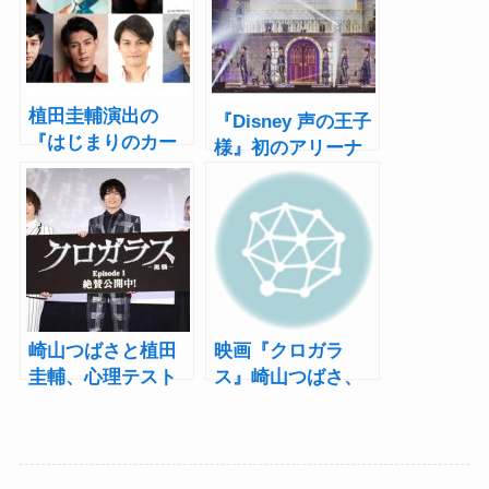
植田圭輔演出の
『Disney 声の王子
『はじまりのカー
様』初のアリーナ
テンコール』に高
ツアー開幕！島﨑
崎翔太、田村心、
信長、植田圭輔、
安西慎太郎らが参
太田基裕らがライ
加
ブ初披露楽曲で神
戸を盛り上げる
崎山つばさと植田
映画『クロガラ
圭輔、心理テスト
ス』崎山つばさ、
結果に「闇が深
植田圭輔ら登壇の
い」映画『クロガ
舞台挨拶付上映会
ラス1』舞台挨拶レ
を開催
ポート