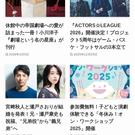
休館中の帝国劇場への愛が
『ACTORS☆LEAGUE
詰まった一冊！小川洋子
2026』開催決定！プロジェ
『劇場という名の星座』が
クト5周年はゲーム・バス
刊行
ケ・フットサルの3本立て
2026年3月5日
2025年12月25日
宮﨑秋人と瀬戸さおりが結
参加費無料！子どもと演劇
婚を発表！兄・瀬戸康史も
体験できる「冬休み！オ
祝福、“兄弟役”から“義兄
ン・ワークショップ
弟”へ
2025」開催