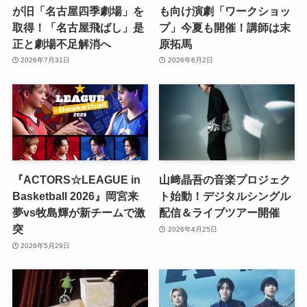
が旧「名古屋四季劇場」を
も向け演劇「ワークショッ
取得！「名古屋飛ばし」是
プ」今夏も開催！講師は末
正と劇場不足解消へ
原拓馬
2026年7月31日
2026年6月2日
『ACTORS☆LEAGUE in
山﨑晶吾の音楽プロジェク
Basketball 2026』岡宮来
ト始動！デジタルシングル
夢vs牧島輝が新チームで激
配信＆ライブツアー開催
突
2026年4月25日
2026年5月29日