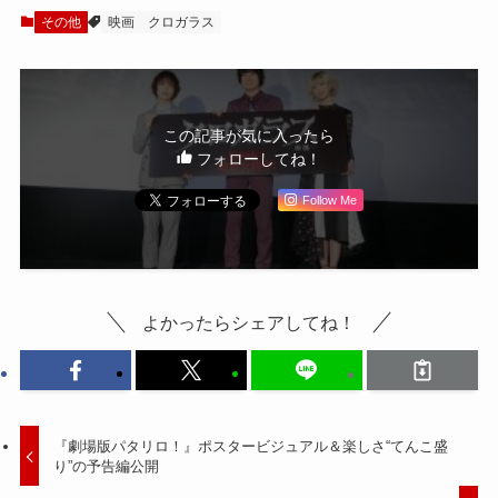
その他
映画
クロガラス
この記事が気に入ったら
フォローしてね！
Follow Me
よかったらシェアしてね！
『劇場版パタリロ！』ポスタービジュアル＆楽しさ“てんこ盛
り”の予告編公開