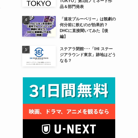
TOKYO」第1回ノミネート作
た
品＆部門発表
「速攻ブルーベリー」は観劇の
何分前に飲むのが効果的？
DHCに直接聞いてみた【後
編】
ステアラ閉館･･･「IHI ステー
ジアラウンド東京」跡地はどう
なる？