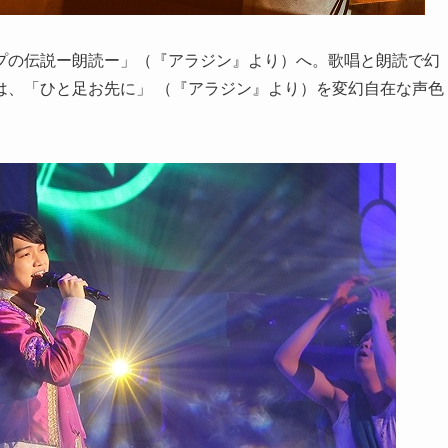
プの伝説ー朗読ー」（『アラジン』より）へ。歌唱と朗読で幻
は、「ひと足お先に」 （『アラジン』より）を変幻自在な声色