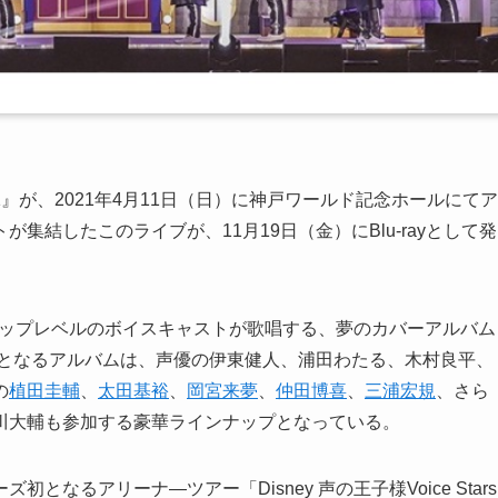
Live 2021』が、2021年4月11日（日）に神戸ワールド記念ホールにてア
集結したこのライブが、11月19日（金）にBlu-rayとして発
ップレベルのボイスキャストが歌唱する、夢のカバーアルバム
目となるアルバムは、声優の伊東健人、浦田わたる、木村良平、
の
植田圭輔
、
太田基裕
、
岡宮来夢
、
仲田博喜
、
三浦宏規
、さら
川大輔も参加する豪華ラインナップとなっている。
なるアリーナ―ツアー「Disney 声の王子様Voice Stars