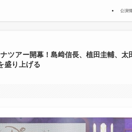
公演
リーナツアー開幕！島﨑信長、植田圭輔、太
を盛り上げる