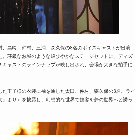
村、島﨑、仲村、三浦、森久保の8名のボイスキャストが出演
た。荘厳なお城のような煌びやかなステージセットに、ディズ
スキャストのラインナップが映し出され、会場が大きな拍手に
した王子様の衣装に袖を通した太田、仲村、森久保の3名。ラ
女』より）を披露し、幻想的な世界で観客を夢の世界へと誘っ