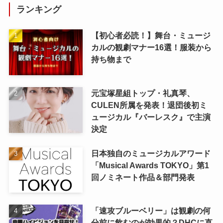
ランキング
【初心者必読！】舞台・ミュージ
カルの観劇マナー16選！服装から
持ち物まで
元宝塚星組トップ・礼真琴、
CULEN所属を発表！退団後初ミ
ュージカル『バーレスク』で主演
決定
日本独自のミュージカルアワード
「Musical Awards TOKYO」第1
回ノミネート作品＆部門発表
「速攻ブルーベリー」は観劇の何
分前に飲むのが効果的？DHCに直