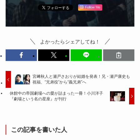
Follow Me
よかったらシェアしてね！
宮﨑秋人と瀬戸さおりが結婚を発表！兄・瀬戸康史も
祝福、“兄弟役”から“義兄弟”へ
休館中の帝国劇場への愛が詰まった一冊！小川洋子
『劇場という名の星座』が刊行
この記事を書いた人