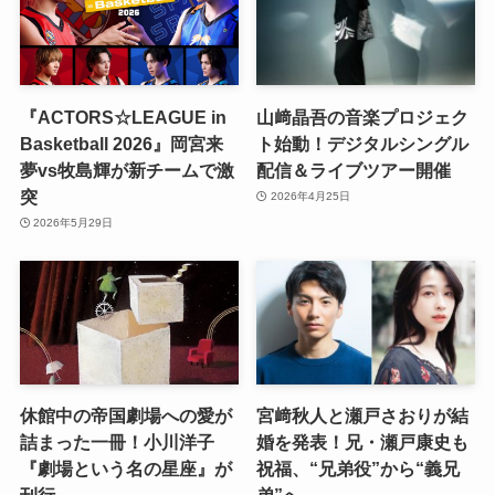
『ACTORS☆LEAGUE in
山﨑晶吾の音楽プロジェク
Basketball 2026』岡宮来
ト始動！デジタルシングル
夢vs牧島輝が新チームで激
配信＆ライブツアー開催
突
2026年4月25日
2026年5月29日
休館中の帝国劇場への愛が
宮﨑秋人と瀬戸さおりが結
詰まった一冊！小川洋子
婚を発表！兄・瀬戸康史も
『劇場という名の星座』が
祝福、“兄弟役”から“義兄
刊行
弟”へ