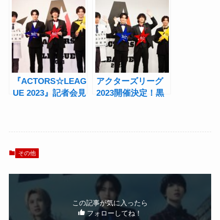
ターズリーグ』バ
UE in Games
スケ2024試合結果
2025』出場者決
定！
『ACTORS☆LEAG
アクターズリーグ
UE 2023』記者会見
2023開催決定！黒
で黒羽麻璃央「さ
羽麻璃央、高野
らに楽しい進化を
洸、岡宮来夢に加
確信」
え荒牧慶彦がスー
パーバイザーとし
て参戦
その他
この記事が気に入ったら
フォローしてね！