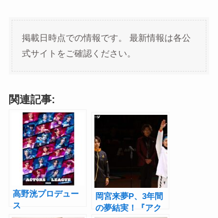
掲載日時点での情報です。
最新情報は各公
式サイトをご確認ください。
関連記事:
高野洸プロデュー
岡宮来夢P、3年間
ス
の夢結実！『アク
『ACTORS☆LEAG