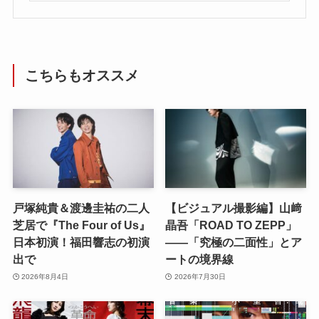
こちらもオススメ
戸塚純貴＆渡邊圭祐の二人
【ビジュアル撮影編】山﨑
芝居で『The Four of Us』
晶吾「ROAD TO ZEPP」
日本初演！福田響志の初演
――「究極の二面性」とア
出で
ートの境界線
2026年8月4日
2026年7月30日