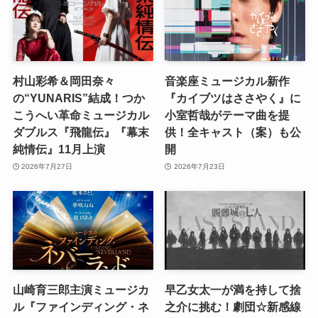
村山彩希＆岡田奈々
音楽座ミュージカル新作
の“YUNARIS”結成！つか
『カイブツはささやく』に
こうへい革命ミュージカル
小室哲哉がテーマ曲を提
ダブルス『飛龍伝』『幕末
供！全キャスト（案）も公
純情伝』11月上演
開
2026年7月27日
2026年7月23日
山崎育三郎主演ミュージカ
早乙女太一が満を持して捨
ル『ファインディング・ネ
之介に挑む！劇団☆新感線