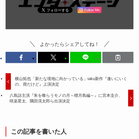
Follow Me
よかったらシェアしてね！
横山拓也「新たな境地に向かっている」iaku新作『逢いにいく
の、雨だけど』上演決定
八島諒主演『朱を喰らうモノの月～標月島編～』に宮本圭介、
咲楽星太、隅田滉太郎ら出演決定
この記事を書いた人