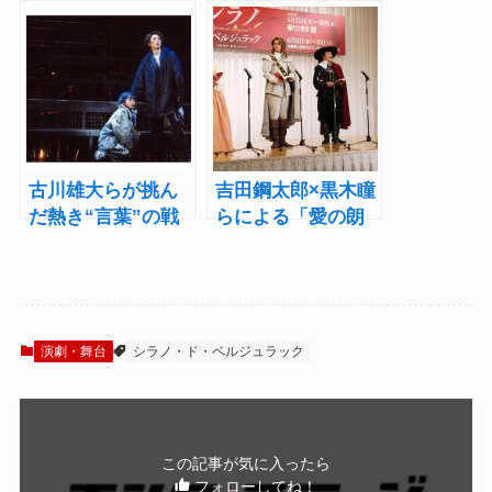
加藤シゲアキ主演
い”劇作家役に「エ
『エドモン～「シ
ドモン～『シラ
ラノ・ド・ベルジ
ノ・ド・ベルジュ
ュラック」を書い
ラック』を書いた
た男～』レポート
男～」上演決定
古川雄大らが挑ん
吉田鋼太郎×黒木瞳
だ熱き“言葉”の戦
らによる「愛の朗
い『シラノ・ド・
読」も生披露！舞
ベルジュラック』
台『シラノ・ド・
レポート
ベルジュラック』
製作発表
演劇・舞台
シラノ・ド・ベルジュラック
この記事が気に入ったら
フォローしてね！