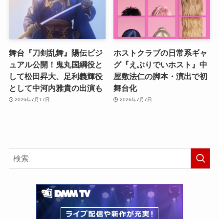
舞台『刀剣乱舞』陽伝ビジ
ホストクラブの日常系ギャ
ュアル公開！鬼丸国綱役と
グ『えぶりでいホスト』中
して松田昇大、足利義輝役
屋敷法仁の脚本・演出で初
として中河内雅貴の出演も
舞台化
2026年7月17日
2026年7月7日