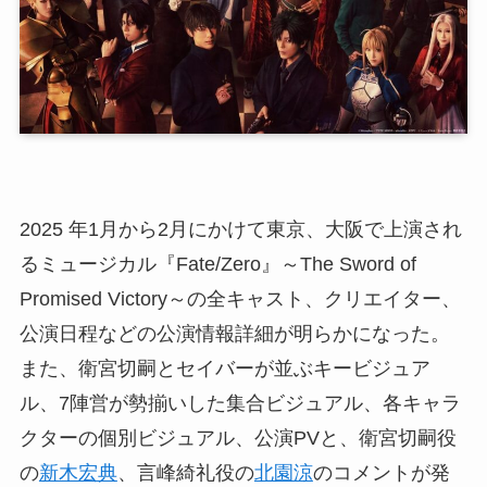
2025 年1月から2月にかけて東京、大阪で上演され
るミュージカル『Fate/Zero』～The Sword of
Promised Victory～の全キャスト、クリエイター、
公演日程などの公演情報詳細が明らかになった。
また、衛宮切嗣とセイバーが並ぶキービジュア
ル、7陣営が勢揃いした集合ビジュアル、各キャラ
クターの個別ビジュアル、公演PVと、衛宮切嗣役
の
新木宏典
、言峰綺礼役の
北園涼
のコメントが発