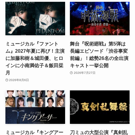
ミュージカル『ファント
舞台『呪術廻戦』第5弾は
ム』2027年夏に再び！主演
長編エピソード「渋谷事変
に加藤和樹＆城田優、ヒロ
前編」！総勢26名の全出演
インに小南満佑子＆飯田栞
キャスト一挙公開
月
2026年7月27日
2026年8月6日
ミュージカル『キングアー
刀ミュの大型公演『真剣乱