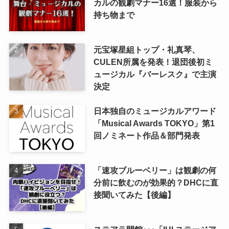
カルの観劇マナー16選！服装から
持ち物まで
元宝塚星組トップ・礼真琴、
CULEN所属を発表！退団後初ミ
ュージカル『バーレスク』で主演
決定
日本独自のミュージカルアワード
「Musical Awards TOKYO」第1
回ノミネート作品＆部門発表
「速攻ブルーベリー」は観劇の何
分前に飲むのが効果的？DHCに直
接聞いてみた【後編】