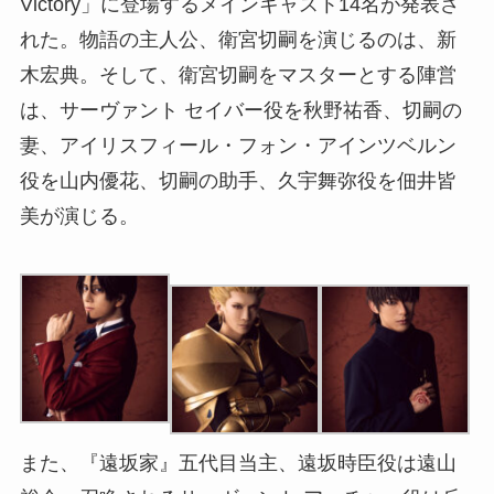
Victory」に登場するメインキャスト14名が発表さ
れた。物語の主人公、衛宮切嗣を演じるのは、新
木宏典。そして、衛宮切嗣をマスターとする陣営
は、サーヴァント セイバー役を秋野祐香、切嗣の
妻、アイリスフィール・フォン・アインツベルン
役を山内優花、切嗣の助手、久宇舞弥役を佃井皆
美が演じる。
また、『遠坂家』五代目当主、遠坂時臣役は遠山