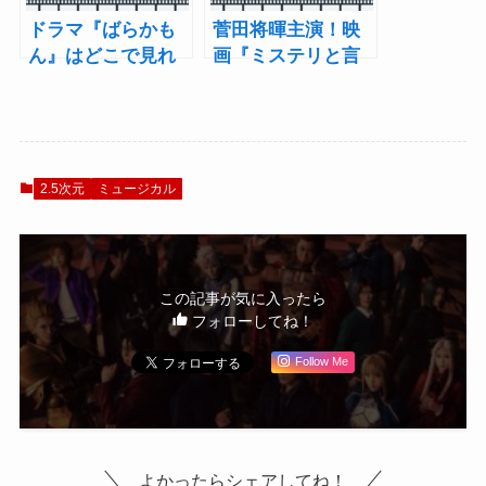
ドラマ『ばらかも
菅田将暉主演！映
ん』はどこで見れ
画『ミステリと言
る？配信・あらす
う勿れ（ミステリ
じ・キャスト
というなかれ）』
はどこで配信？｜
キャスト・主題
歌・ロケ地まで
2.5次元
ミュージカル
この記事が気に入ったら
フォローしてね！
Follow Me
よかったらシェアしてね！