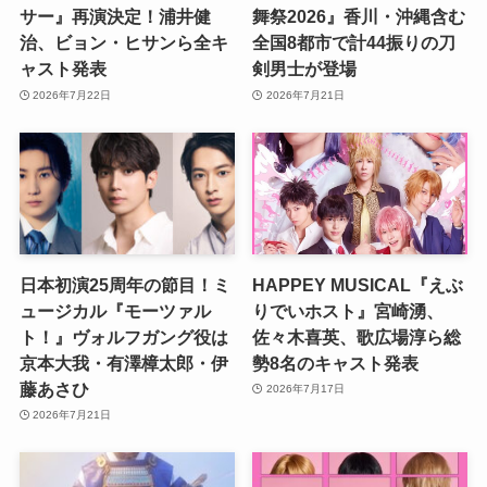
サー』再演決定！浦井健
舞祭2026』香川・沖縄含む
治、ビョン・ヒサンら全キ
全国8都市で計44振りの刀
ャスト発表
剣男士が登場
2026年7月22日
2026年7月21日
日本初演25周年の節目！ミ
HAPPEY MUSICAL『えぶ
ュージカル『モーツァル
りでいホスト』宮崎湧、
ト！』ヴォルフガング役は
佐々木喜英、歌広場淳ら総
京本大我・有澤樟太郎・伊
勢8名のキャスト発表
藤あさひ
2026年7月17日
2026年7月21日