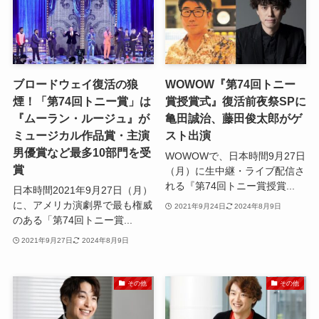
ブロードウェイ復活の狼
WOWOW『第74回トニー
煙！「第74回トニー賞」は
賞授賞式』復活前夜祭SPに
『ムーラン・ルージュ』が
亀田誠治、藤田俊太郎がゲ
ミュージカル作品賞・主演
スト出演
男優賞など最多10部門を受
WOWOWで、日本時間9月27日
賞
（月）に生中継・ライブ配信さ
れる『第74回トニー賞授賞...
日本時間2021年9月27日（月）
に、アメリカ演劇界で最も権威
2021年9月24日
2024年8月9日
のある「第74回トニー賞...
2021年9月27日
2024年8月9日
その他
その他