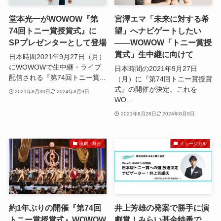
堂本光一がWOWOW『第
宮澤エマ「未来に対する希
74回トニー賞授賞式』に
望」へナビゲートしたい
SPプレゼンターとして登場
――WOWOW「トニー賞授
賞式」生中継に向けて
日本時間2021年9月27日（月）
にWOWOWで生中継・ライブ
日本時間の2021年9月27日
配信される『第74回トニー賞...
（月）に『第74回トニー賞授賞
式』の開催が決定。これを
2021年8月30日
2024年8月9日
WO...
2021年8月28日
2024年8月9日
演劇・舞台
ミュージカル
約1年ぶりの開催『第74回
井上芳雄の発案で勝手に演
トニー賞授賞式』WOWOW
劇賞！みらい基金特番で