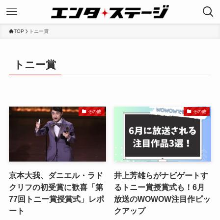
TOP
トニー賞
トニー賞
その他
その他
京本大我、ダニエル・ラド
井上芳雄らがナビゲートす
クリフの初受賞に歓喜「第
るトニー賞授賞式も！6月
77回トニー賞授賞式」レポ
放送のWOWOW注目作ピッ
ート
クアップ