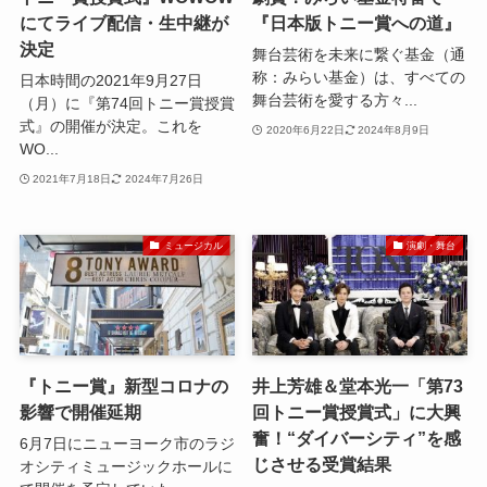
にてライブ配信・生中継が
『日本版トニー賞への道』
決定
舞台芸術を未来に繋ぐ基金（通
称：みらい基金）は、すべての
日本時間の2021年9月27日
舞台芸術を愛する方々...
（月）に『第74回トニー賞授賞
式』の開催が決定。これを
2020年6月22日
2024年8月9日
WO...
2021年7月18日
2024年7月26日
ミュージカル
演劇・舞台
『トニー賞』新型コロナの
井上芳雄＆堂本光一「第73
影響で開催延期
回トニー賞授賞式」に大興
奮！“ダイバーシティ”を感
6月7日にニューヨーク市のラジ
じさせる受賞結果
オシティミュージックホールに