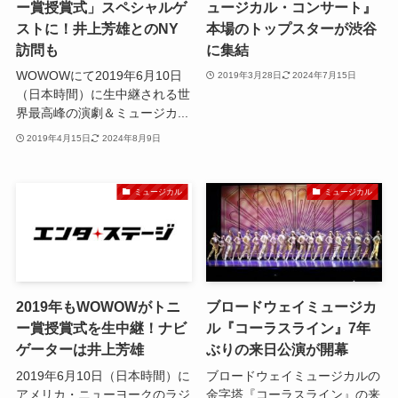
ー賞授賞式」スペシャルゲ
ュージカル・コンサート』
ストに！井上芳雄とのNY
本場のトップスターが渋谷
訪問も
に集結
WOWOWにて2019年6月10日
2019年3月28日
2024年7月15日
（日本時間）に生中継される世
界最高峰の演劇＆ミュージカ...
2019年4月15日
2024年8月9日
ミュージカル
ミュージカル
2019年もWOWOWがトニ
ブロードウェイミュージカ
ー賞授賞式を生中継！ナビ
ル『コーラスライン』7年
ゲーターは井上芳雄
ぶりの来日公演が開幕
2019年6月10日（日本時間）に
ブロードウェイミュージカルの
アメリカ・ニューヨークのラジ
金字塔『コーラスライン』の来