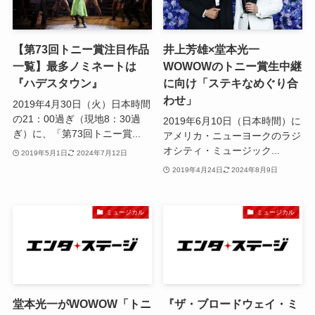
【第73回トニー賞注目作品
井上芳雄×堂本光一
一覧】最多ノミネートは
WOWOWのトニー賞生中継
『ハデスタウン』
に向け「ステキなめぐり合
わせ」
2019年4月30日（火）日本時間
の21：00過ぎ（現地8：30過
2019年6月10日（日本時間）に
ぎ）に、「第73回トニー賞...
アメリカ・ニューヨークのラジ
オシティ・ミュージック...
2019年5月1日
2024年7月12日
2019年4月24日
2024年8月9日
ミュージカル
ミュージカル
堂本光一がWOWOW「トニ
『ザ・ブロードウェイ・ミ