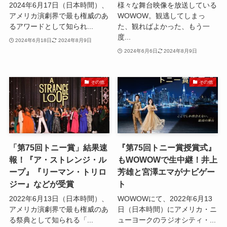
2024年6月17日（日本時間）、
様々な舞台映像を放送している
アメリカ演劇界で最も権威のあ
WOWOW。観逃してしまっ
るアワードとして知られ...
た、観ればよかった、もう一
度...
2024年6月18日
2024年8月9日
2024年6月6日
2024年8月9日
その他
その他
「第75回トニー賞」結果速
『第75回トニー賞授賞式』
報！『ア・ストレンジ・ル
もWOWOWで生中継！井上
ープ』『リーマン・トリロ
芳雄と宮澤エマがナビゲー
ジー』などが受賞
ト
2022年6月13日（日本時間）、
WOWOWにて、2022年6月13
アメリカ演劇界で最も権威のあ
日（日本時間）にアメリカ・ニ
る祭典として知られる「...
ューヨークのラジオシティ・...