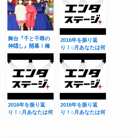
舞台『千と千尋の
2016年を振り返
神隠し』開幕！橋
り！○月あなたは何
本環奈・上白石萌
観てた？～5・6月
音らを鈴木敏夫Pが
編～
「原作リスペクト
感じた」
2016年を振り返
2016年を振り返
り！○月あなたは何
り！○月あなたは何
観てた？～3・4月
観てた？～1・2月
編～
編～