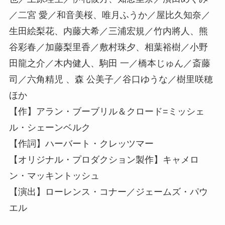
／二宮 愛／和音美桜、唯月ふうか／屋比久知奈／
生田絵梨花、内藤大希／三浦宏規／竹内將人、熊
谷彩春／加藤梨里香／敷村珠夕、相葉裕樹／小野
田龍之介／木内健人、駒田 一／橋本じゅん／斎藤
司／六角精児 、森 公美子／谷口ゆうな／樹里咲穂
ほか
【作】アラン・ブーブリル＆クロード=ミッシェ
ル・シェーンベルク
【作詞】ハーバート・クレッツマー
【オリジナル・プロダクション製作】キャメロ
ン・マッキントッシュ
【演出】ローレンス・コナー／ジェームズ・パウ
エル