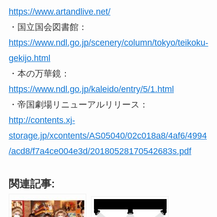
https://www.artandlive.net/
・国立国会図書館：
https://www.ndl.go.jp/scenery/column/tokyo/teikoku-
gekijo.html
・本の万華鏡：
https://www.ndl.go.jp/kaleido/entry/5/1.html
・帝国劇場リニューアルリリース：
http://contents.xj-
storage.jp/xcontents/AS05040/02c018a8/4af6/4994
/acd8/f7a4ce004e3d/20180528170542683s.pdf
関連記事: