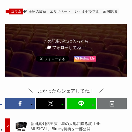
コラム
王家の紋章
エリザベート
レ・ミゼラブル
帝国劇場
この記事が気に入ったら
フォローしてね！
Follow Me
よかったらシェアしてね！
新田真剣佑主演『星の大地に降る涙 THE
MUSICAL』Blu-ray特典を一部公開