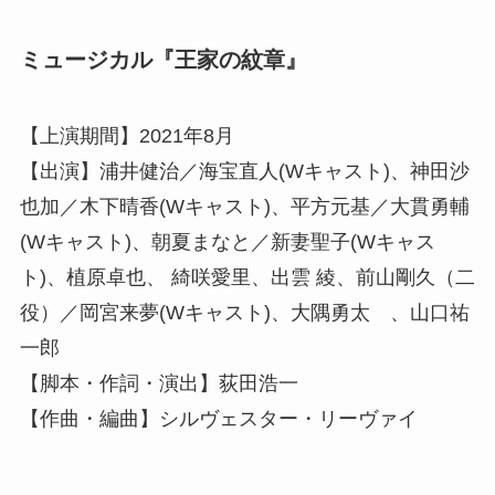
ミュージカル『王家の紋章』
【上演期間】2021年8月
【出演】浦井健治／海宝直人(Wキャスト)、神田沙
也加／木下晴香(Wキャスト)、平方元基／大貫勇輔
(Wキャスト)、朝夏まなと／新妻聖子(Wキャス
ト)、植原卓也、 綺咲愛里、出雲 綾、前山剛久（二
役）／岡宮来夢(Wキャスト)、大隅勇太 、山口祐
一郎
【脚本・作詞・演出】荻田浩一
【作曲・編曲】シルヴェスター・リーヴァイ