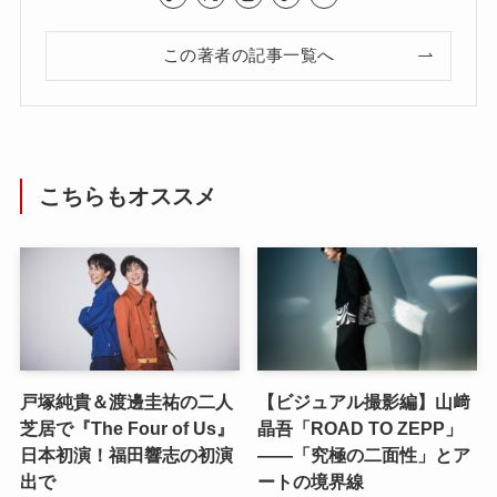
この著者の記事一覧へ
こちらもオススメ
戸塚純貴＆渡邊圭祐の二人
【ビジュアル撮影編】山﨑
芝居で『The Four of Us』
晶吾「ROAD TO ZEPP」
日本初演！福田響志の初演
――「究極の二面性」とア
出で
ートの境界線