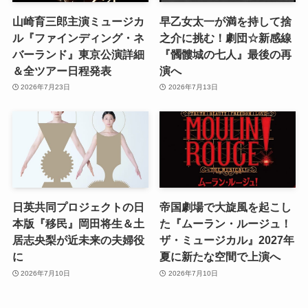
山崎育三郎主演ミュージカ
早乙女太一が満を持して捨
ル『ファインディング・ネ
之介に挑む！劇団☆新感線
バーランド』東京公演詳細
『髑髏城の七人』最後の再
＆全ツアー日程発表
演へ
2026年7月23日
2026年7月13日
日英共同プロジェクトの日
帝国劇場で大旋風を起こし
本版『移民』岡田将生＆土
た『ムーラン・ルージュ！
居志央梨が近未来の夫婦役
ザ・ミュージカル』2027年
に
夏に新たな空間で上演へ
2026年7月10日
2026年7月10日