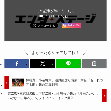
この記事が気に入ったら
フォローしてね！
Follow Me
よかったらシェアしてね！
林明寛、小沼将太、磯貝龍虎ら出演！舞台『もーれつ
ア太郎』舞台写真到着
東京03×三代目JSB山下健二郎×山本舞香の舞台『漫画みたいに
いかない。第2巻』でライブビューイング開催