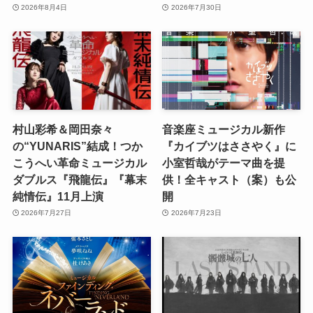
2026年8月4日
2026年7月30日
村山彩希＆岡田奈々
音楽座ミュージカル新作
の“YUNARIS”結成！つか
『カイブツはささやく』に
こうへい革命ミュージカル
小室哲哉がテーマ曲を提
ダブルス『飛龍伝』『幕末
供！全キャスト（案）も公
純情伝』11月上演
開
2026年7月27日
2026年7月23日