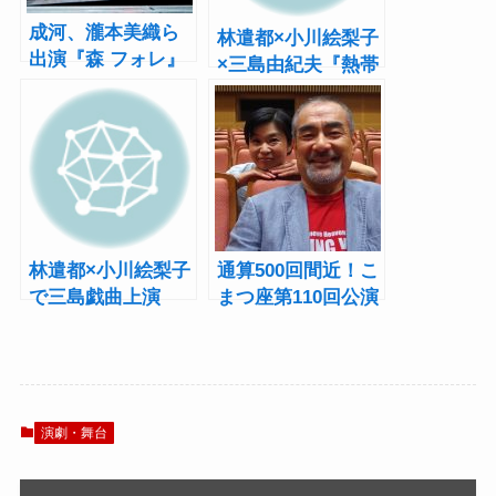
成河、瀧本美織ら
林遣都×小川絵梨子
出演『森 フォレ』
×三島由紀夫『熱帯
開幕！「最後の最
樹』公演詳細＆出
後まで感覚を研ぎ
演者コメント到着
澄ませて」
林遣都×小川絵梨子
通算500回間近！こ
で三島戯曲上演
まつ座第110回公演
『熱帯樹』は愛憎
『父と暮せば』辻
渦巻く家族の物語
萬長×栗田桃子イン
タビュー
演劇・舞台