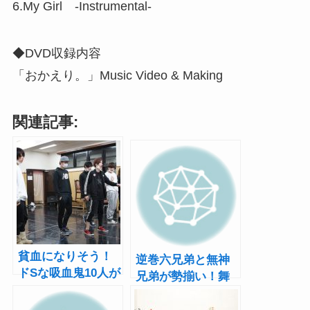
6.My Girl -Instrumental-
◆DVD収録内容
「おかえり。」Music Video & Making
関連記事:
貧血になりそう！
逆巻六兄弟と無神
ドSな吸血鬼10人が
兄弟が勢揃い！舞
吸血しまくる舞台
台『DIABOLIK
『DIABOLIK
LOVERS MB』ビジ