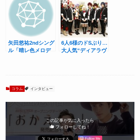
LOVERS MB』稽古
ュアル＆公開
場レポート
矢田悠祐2ndシング
6人6様のドSぶり…
ル「晴レ色メロデ
大人気“ディアラヴ
ィー」発売記念イ
ァ”の世界が舞台
ベントでファンを
で！『DIABOLIK
笑顔に
LOVERS』開幕
コラム
インタビュー
この記事が気に入ったら
フォローしてね！
Follow Me