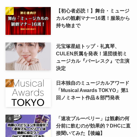
【初心者必読！】舞台・ミュージ
カルの観劇マナー16選！服装から
持ち物まで
元宝塚星組トップ・礼真琴、
CULEN所属を発表！退団後初ミ
ュージカル『バーレスク』で主演
決定
日本独自のミュージカルアワード
「Musical Awards TOKYO」第1
回ノミネート作品＆部門発表
「速攻ブルーベリー」は観劇の何
分前に飲むのが効果的？DHCに直
接聞いてみた【後編】