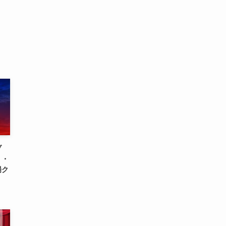
ブ
り・
場ク