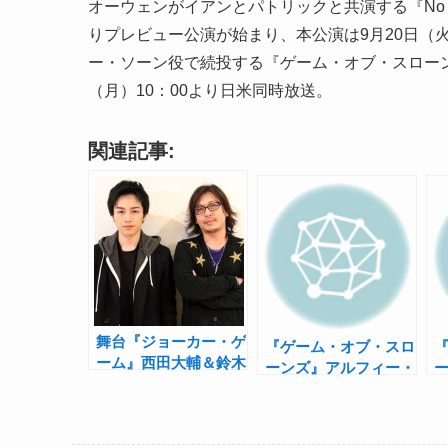
オーウェンがイアンとパトリックと共演する『No M
りプレビュー公演が始まり、本公演は9月20日（
ー・ソーン役で続投する『ゲーム・オブ・スローン
（月）10：00より日米同時放送。
関連記事:
舞台『ジョーカー・ゲ
『ゲーム・オブ・スロ
ーム』西田大輔＆鈴木
ーンズ』アルフィー・
勝吾インタビュー！
アレン、ジェシー・ア
「作ることは出会うこ
イゼンバーグ脚本の舞
と」
台に出演！