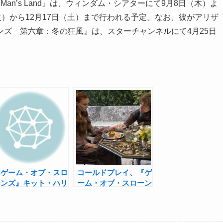
an’s Land』は、ウィンダム・シアターにて9月8日（木）よ
火）から12月17日（土）まで行われる予定。なお、彼がアリザ
ズ 第六章：冬の狂風』は、スターチャンネルにて4月25日
『ゲーム・オブ・スロ
コールドプレイ、『ゲ
ーンズ』キット・ハリ
ーム・オブ・スローン
ントン、舞台『フォー
ズ』をパロったミュー
スタス博士』に出演決
ジカルの楽曲を作曲！
定！