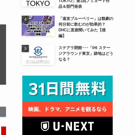
TOKYO」第1回ノミネート作
品＆部門発表
「速攻ブルーベリー」は観劇の
何分前に飲むのが効果的？
DHCに直接聞いてみた【後
編】
ステアラ閉館･･･「IHI ステー
ジアラウンド東京」跡地はどう
なる？