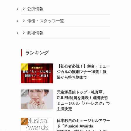
公演情報
俳優・スタッフ一覧
劇場情報
ランキング
【初心者必読！】舞台・ミュー
ジカルの観劇マナー16選！服
装から持ち物まで
元宝塚星組トップ・礼真琴、
CULEN所属を発表！退団後初
ミュージカル『バーレスク』で
主演決定
日本独自のミュージカルアワー
ド「Musical Awards