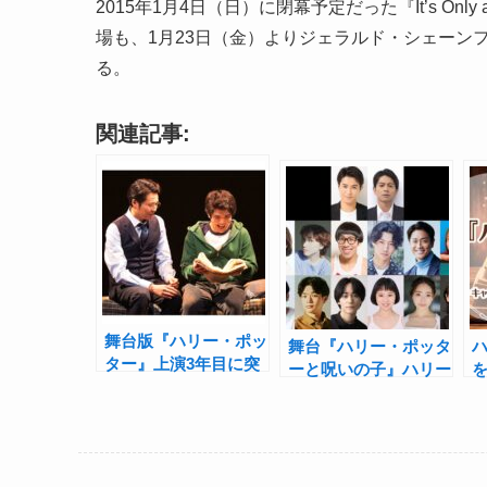
2015年1月4日（日）に閉幕予定だった『It’s On
場も、1月23日（金）よりジェラルド・シェーン
る。
関連記事:
舞台版『ハリー・ポッ
舞台『ハリー・ポッタ
ター』上演3年目に突
ーと呪いの子』ハリー
入！新ハリー役の平方
役に平方元基、吉沢悠
元基らがデビュー
で公演延長
間