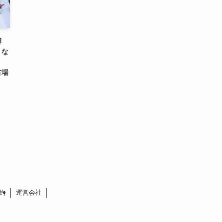
響
』な
古場
約
運営会社