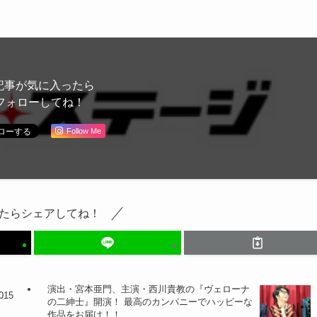
記事が気に入ったら
フォローしてね！
Follow Me
たらシェアしてね！
演出・宮本亜門、主演・西川貴教の『ヴェローナ
15
の二紳士』開演！ 最高のカンパニーでハッピーな
作品をお届け！！