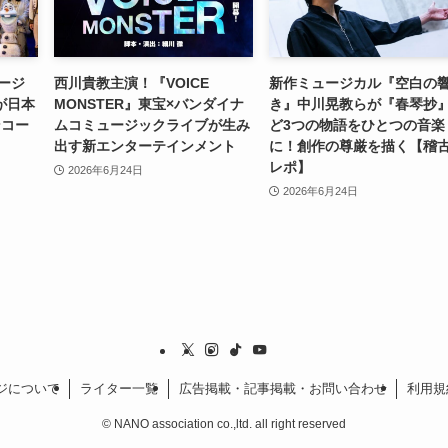
ージ
西川貴教主演！『VOICE
新作ミュージカル『空白の
が日本
MONSTER』東宝×バンダイナ
き』中川晃教らが『春琴抄
ンコー
ムコミュージックライブが生み
ど3つの物語をひとつの音楽
出す新エンターテインメント
に！創作の尊厳を描く【稽
レポ】
2026年6月24日
2026年6月24日
ジについて
ライター一覧
広告掲載・記事掲載・お問い合わせ
利用規
©
NANO association co.,ltd. all right reserved