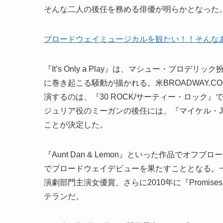
そんな二人の後任を務める俳優が明らかとなった
ブロードウェイミュージカルを観たい！！そんな
『It’s Only a Play』は、マシュー・ブ
に巻き起こる騒動が描かれる。米BROADWAY.
演するのは、『30 ROCK/サーティー・ロック
ジュリア役のミーガンの後任には、『マイケル・
ことが決定した。
『Aunt Dan & Lemon』といった作品でオフブロー
でブロードウェイデビューを果たすこととなる。一方の
演劇部門主演女優賞、さらに2010年に『Promise
テランだ。