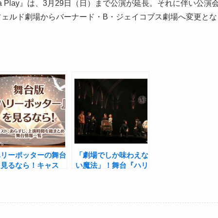
ly a Play』は、3月29日（日）まで公演が延長。それに伴い公演
フェルド劇場からバーナード・B・ジェイコブス劇場へ変更とな
ハリーポッターの舞台
「劇場でしか味わえな
を見るなら！キャス
い魔法」！舞台『ハリ
ト、あらすじ、上演時
ー・ポッターと呪いの
を総まとめ|舞台情
子』東京公演ついに開
報一覧
幕