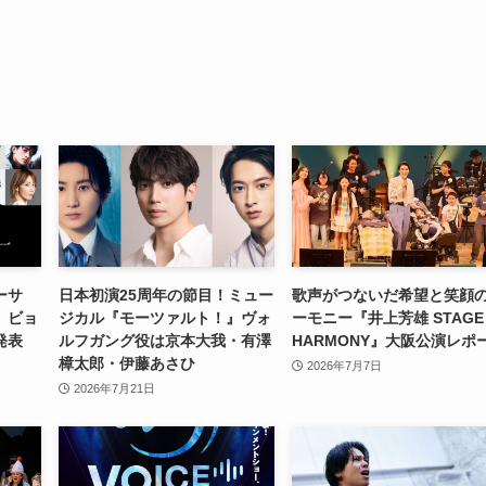
ーサ
日本初演25周年の節目！ミュー
歌声がつないだ希望と笑顔
、ビョ
ジカル『モーツァルト！』ヴォ
ーモニー『井上芳雄 STAGE 
発表
ルフガング役は京本大我・有澤
HARMONY』大阪公演レポ
樟太郎・伊藤あさひ
2026年7月7日
2026年7月21日