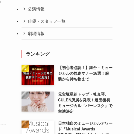
会
公演情報
俳優・スタッフ一覧
劇場情報
ランキング
【初心者必読！】舞台・ミュー
ジカルの観劇マナー16選！服
装から持ち物まで
元宝塚星組トップ・礼真琴、
CULEN所属を発表！退団後初
ミュージカル『バーレスク』で
主演決定
日本独自のミュージカルアワー
ド「Musical Awards