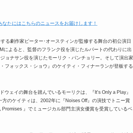
。
あなたにはこちらのニュースをお届けします！
ロデリック扮する劇作家ピーター･オースティンが監修する舞台の初公演日
COMによると、監督のフランク役を演じたルパートの代わりに出
』でジョナサン役を演じたモーリク・パンチョリー。そして演出
J・フォックス・ショウ』のケイティ・フィナーランが登板する
ドウェイの舞台を踏んでいるモーリクは、『It’s Only a Play』
ケイティは、2002年に『Noises Off』の演技でトニー賞
s, Promises 』でミュージカル部門主演女優賞を受賞しているベ