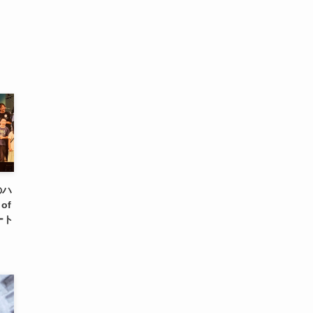
のハ
of
ート