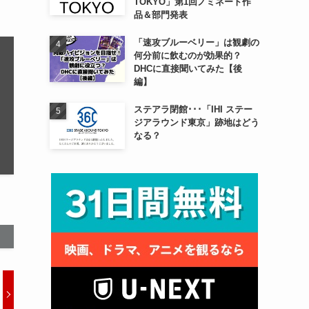
TOKYO」第1回ノミネート作
品＆部門発表
「速攻ブルーベリー」は観劇の
何分前に飲むのが効果的？
DHCに直接聞いてみた【後
編】
ステアラ閉館･･･「IHI ステー
ジアラウンド東京」跡地はどう
なる？