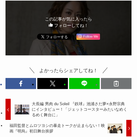
この記事が気に入ったら
フォローしてね！
Follow Me
よかったらシェアしてね！
大長編 男肉 du Soleil 『鉄球』池浦さだ夢×永野宗典
にインタビュー！「ジェットコースターみたいなめく
るめく舞台に」
福田監督とムロツヨシの暴走トークが止まらない！映
画『明烏』初日舞台挨拶