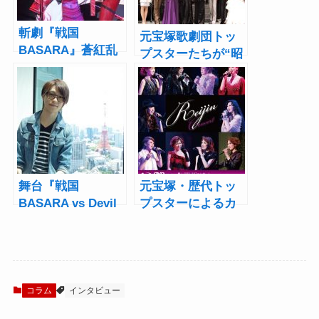
斬劇『戦国
元宝塚歌劇団トッ
BASARA』蒼紅乱
プスターたちが“昭
世、松村龍之介ら
和歌謡”を熱唱！
『紅』から『蒼』
『麗人 REIJIN-
へ続く想い
Showa Era-』発売
記念コンサート前
夜祭
舞台『戦国
元宝塚・歴代トッ
BASARA vs Devil
プスターによるカ
May Cry』鈴木拡樹
バーアルバム第二
インタビュー「男
弾、発売決定
がほれる男・ダン
テの魅力を見せ
る！」
コラム
インタビュー