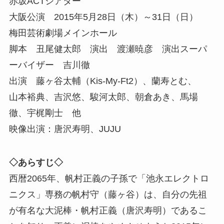
赤坂ACTシアター
大阪公演 2015年5月28日（木）～31日（日）
梅田芸術劇場メインホール
脚本 丑尾健太郎 演出 渡瀬暁彦 演出スーパ
ーバイザー 吉川徹
出演 藤ヶ谷太輔（Kis-My-Ft2）、蘭寿とむ、
山本裕典、吉沢悠、駿河太郎、朝倉あき、馬場
徹、宇梶剛士 他
映像出演：唐沢寿明、JUJU
◇あらすじ◇
西暦2065年、帆村正義の子孫で「池永エレクトロ
ニクス」専務の帆村守（藤ヶ谷）は、自分の先祖
が有名な大泥棒・帆村正義（唐沢寿明）であるこ