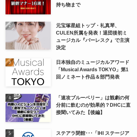
持ち物まで
元宝塚星組トップ・礼真琴、
CULEN所属を発表！退団後初ミ
ュージカル『バーレスク』で主演
決定
日本独自のミュージカルアワード
「Musical Awards TOKYO」第1
回ノミネート作品＆部門発表
「速攻ブルーベリー」は観劇の何
分前に飲むのが効果的？DHCに直
接聞いてみた【後編】
ステアラ閉館･･･「IHI ステージア