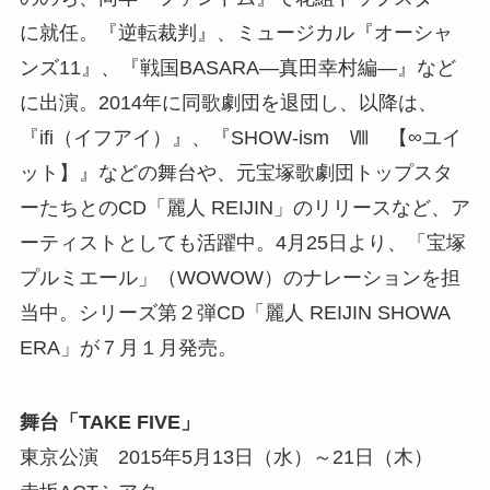
に就任。『逆転裁判』、ミュージカル『オーシャ
ンズ11』、『戦国BASARA—真田幸村編—』など
に出演。2014年に同歌劇団を退団し、以降は、
『ifi（イフアイ）』、『SHOW-ism Ⅷ 【∞ユイ
ット】』などの舞台や、元宝塚歌劇団トップスタ
ーたちとのCD「麗人 REIJIN」のリリースなど、ア
ーティストとしても活躍中。4月25日より、「宝塚
プルミエール」（WOWOW）のナレーションを担
当中。シリーズ第２弾CD「麗人 REIJIN SHOWA
ERA」が７月１月発売。
舞台「TAKE FIVE」
東京公演 2015年5月13日（水）～21日（木）