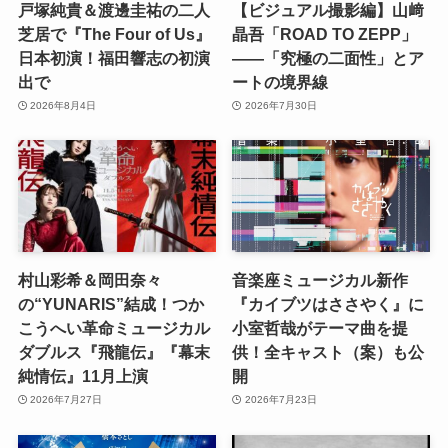
戸塚純貴＆渡邊圭祐の二人
【ビジュアル撮影編】山﨑
芝居で『The Four of Us』
晶吾「ROAD TO ZEPP」
日本初演！福田響志の初演
――「究極の二面性」とア
出で
ートの境界線
2026年8月4日
2026年7月30日
村山彩希＆岡田奈々
音楽座ミュージカル新作
の“YUNARIS”結成！つか
『カイブツはささやく』に
こうへい革命ミュージカル
小室哲哉がテーマ曲を提
ダブルス『飛龍伝』『幕末
供！全キャスト（案）も公
純情伝』11月上演
開
2026年7月27日
2026年7月23日