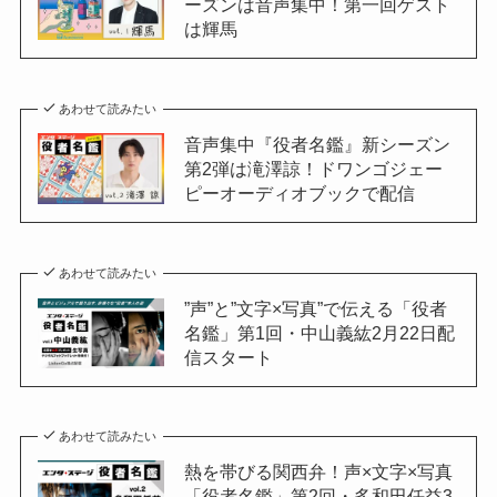
ーズンは音声集中！第一回ゲスト
は輝馬
あわせて読みたい
音声集中『役者名鑑』新シーズン
第2弾は滝澤諒！ドワンゴジェー
ピーオーディオブックで配信
あわせて読みたい
”声”と”文字×写真”で伝える「役者
名鑑」第1回・中山義紘2月22日配
信スタート
あわせて読みたい
熱を帯びる関西弁！声×文字×写真
「役者名鑑」第2回・多和田任益3