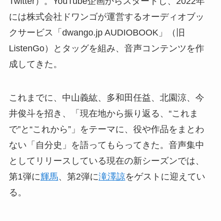
Twitter）。YouTube企画からスタートし、2022年
には株式会社ドワンゴが運営するオーディオブッ
クサービス「dwango.jp AUDIOBOOK」（旧
ListenGo）とタッグを組み、音声コンテンツを作
成してきた。
これまでに、中山義紘、多和田任益、北園涼、今
井俊斗を招き、「現在地から振り返る、“これま
で”と“これから”」をテーマに、役や作品をまとわ
ない「自分史」を語ってもらってきた。音声集中
としてリリースしている現在の新シーズンでは、
第1弾に
輝馬
、第2弾に
滝澤諒
をゲストに迎えてい
る。