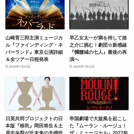
山崎育三郎主演ミュージカ
早乙女太一が満を持して捨
ル『ファインディング・ネ
之介に挑む！劇団☆新感線
バーランド』東京公演詳細
『髑髏城の七人』最後の再
＆全ツアー日程発表
演へ
2026年7月23日
2026年7月13日
日英共同プロジェクトの日
帝国劇場で大旋風を起こし
本版『移民』岡田将生＆土
た『ムーラン・ルージュ！
居志央梨が近未来の夫婦役
ザ・ミュージカル』2027年