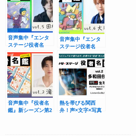
音声集中『エンタ
音声集中『エンタ
ステージ役者名
ステージ役者名
鑑』第5回は田村心
鑑』第4回は大平峻
「芯のある言葉」
也が語る「まるご
と「朗読劇のよう
と人生」
な手紙」をお届け
音声集中『役者名
熱を帯びる関西
鑑』新シーズン第2
弁！声×文字×写真
弾は滝澤諒！ドワ
「役者名鑑」第2
ンゴジェーピーオ
回・多和田任益3月
ーディオブックで
31日配信スタート