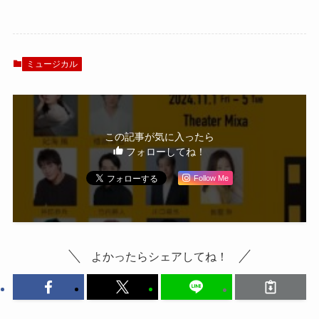
結『LIFE LIFE
ROUTE 斎藤一」主
LIFE ～人生の3つ
演 宮城紘大インタ
のヴァージョン
ビュー！「存在し
～』開幕
ている生っぽさを
ミュージカル
大事に」
この記事が気に入ったら
フォローしてね！
Follow Me
よかったらシェアしてね！