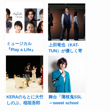
ミュージカル
上田竜也（KAT-
『Play a Life』
TUN）が優しく寄
2024年2月上演！
り添う！舞台
作・演出の上田一
『After Life』開幕
豪「ぜひご期待く
ださい」
KERAのもとに大竹
舞台「薄桜鬼SSL
しのぶ、稲垣吾郎
～sweet school
らが13年ぶりに集
life～ THE STAGE