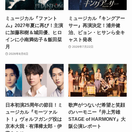
ミュージカル『ファント
ミュージカル『キングアー
ム』2027年夏に再び！主演
サー』再演決定！浦井健
に加藤和樹＆城田優、ヒロ
治、ビョン・ヒサンら全キ
インに小南満佑子＆飯田栞
ャスト発表
月
2026年7月22日
2026年8月6日
日本初演25周年の節目！ミ
歌声がつないだ希望と笑顔
ュージカル『モーツァル
のハーモニー『井上芳雄
ト！』ヴォルフガング役は
STAGE of HARMONY』大
京本大我・有澤樟太郎・伊
阪公演レポート