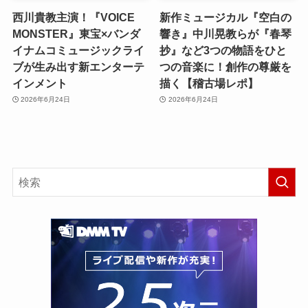
西川貴教主演！『VOICE
新作ミュージカル『空白の
MONSTER』東宝×バンダ
響き』中川晃教らが『春琴
イナムコミュージックライ
抄』など3つの物語をひと
ブが生み出す新エンターテ
つの音楽に！創作の尊厳を
インメント
描く【稽古場レポ】
2026年6月24日
2026年6月24日