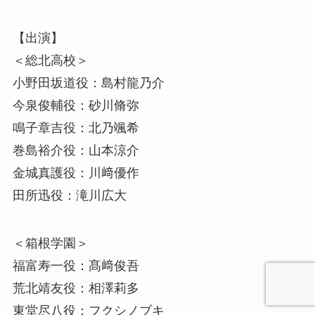
【出演】
＜総北高校＞
小野田坂道役：島村龍乃介
今泉俊輔役：砂川脩弥
鳴子章吉役：北乃颯希
巻島裕介役：山本涼介
金城真護役：川﨑優作
田所迅役：滝川広大
＜箱根学園＞
福富寿一役：髙﨑俊吾
荒北靖友役：相澤莉多
東堂尽八役：フクシノブキ