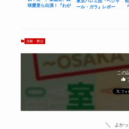
東京バレエ団『ベジャ
咲愛里ら出演！『わが
ール・ガラ』レポー
『
街、道頓堀～
ト！巨匠による傑作を
燃
OSAKA1970～』撮り
踊り継ぐ
還
おろしビジュアル＆コ
に
メント到着
演劇・舞台
この
よかっ