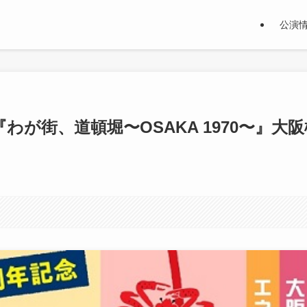
公演
が街、道頓堀〜OSAKA 1970〜』大阪
る