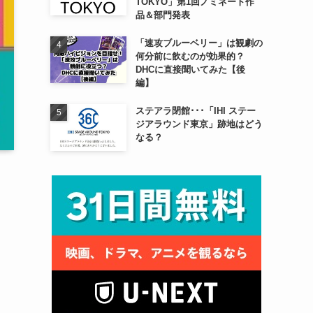
TOKYO」第1回ノミネート作
品＆部門発表
「速攻ブルーベリー」は観劇の
何分前に飲むのが効果的？
DHCに直接聞いてみた【後
編】
ステアラ閉館･･･「IHI ステー
ジアラウンド東京」跡地はどう
なる？