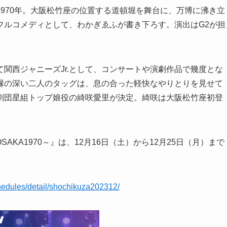
970年。大阪松竹座の位置する道頓堀を舞台に、万博に沸き立
フルコメディとして、わかぎゑふが書き下ろす。演出はG2が担
関西ジャニーズJr.として、コンサートや演劇作品で幾度とな
縁の深い二人のタッグは、息の合った軽快なやりとりを見せて
劇団星組トップ娘役の綺咲愛里が決定。綺咲は大阪松竹座初登
AKA1970～』は、12月16日（土）から12月25日（月）まで
chedules/detail/shochikuza202312/