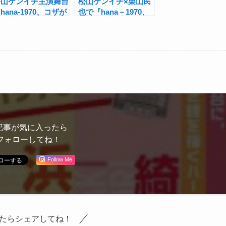
松山ケンイチ主演舞台
松山ケンイチ×栗山民
hana-1970、コザが
也で『hana－1970、
えた日-』開幕！返
コザが燃えた日－』沖
50周年の2022年
縄の日本復帰50年の
“沖縄”を描く
節目に
記事が気に入ったら
フォローしてね！
Follow Me
たらシェアしてね！