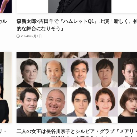
カル
森新太郎×吉田羊で『ハムレットQ1』上演「新しく、
的な舞台になりそう」
2024年2月1日
リ・
二人の女王は長谷川京子とシルビア・グラブ『メアリ