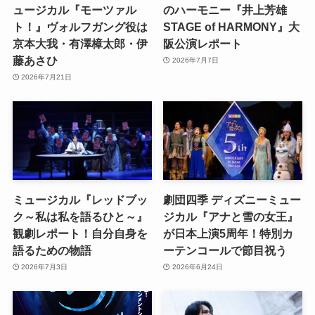
ュージカル『モーツァル
のハーモニー『井上芳雄
ト！』ヴォルフガング役は
STAGE of HARMONY』大
京本大我・有澤樟太郎・伊
阪公演レポート
藤あさひ
2026年7月7日
2026年7月21日
ミュージカル『レッドブッ
劇団四季 ディズニーミュー
ク～私は私を語るひと～』
ジカル『アナと雪の女王』
観劇レポート！自分自身を
が日本上演5周年！特別カ
語るための物語
ーテンコールで節目祝う
2026年7月3日
2026年6月24日