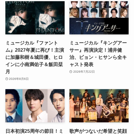
ミュージカル『ファント
ミュージカル『キングアー
ム』2027年夏に再び！主演
サー』再演決定！浦井健
に加藤和樹＆城田優、ヒロ
治、ビョン・ヒサンら全キ
インに小南満佑子＆飯田栞
ャスト発表
月
2026年7月22日
2026年8月6日
日本初演25周年の節目！ミ
歌声がつないだ希望と笑顔