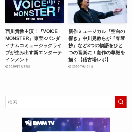
西川貴教主演！『VOICE
新作ミュージカル『空白の
MONSTER』東宝×バンダ
響き』中川晃教らが『春琴
イナムコミュージックライ
抄』など3つの物語をひと
ブが生み出す新エンターテ
つの音楽に！創作の尊厳を
インメント
描く【稽古場レポ】
2026年6月24日
2026年6月24日