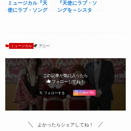
ミュージカル『天
『天使にラブ・ソ
使にラブ・ソング
ングを～シスタ
を～シスター・ア
ー・アクト～』デ
クト～』石川禅と
ロリス役の森公美
今井清隆にインタ
子が涙ながらに語
ビュー！「バリバ
る！「死ぬまでに
リの転校生モード
これほどのミュー
ミュージカル
アニー
です！」
ジカルにはもう出
会えないかも」
この記事が気に入ったら
フォローしてね！
Follow Me
よかったらシェアしてね！