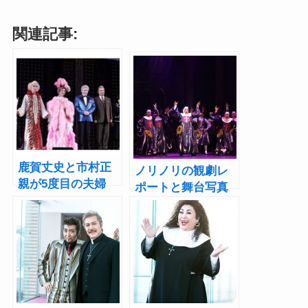
関連記事:
鹿賀丈史と市村正
ノリノリの観劇レ
親が5度目の夫婦
ポートと舞台写真
役！ミュージカル
をお届け！ミュー
『ラ・カージュ・
ジカル『天使にラ
オ・フォール』開
ブ・ソングを～シ
幕
スター・アクト
～』