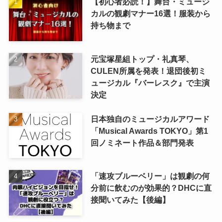
【初心者必読！】舞台・ミュージ
カルの観劇マナー16選！服装から
持ち物まで
元宝塚星組トップ・礼真琴、
CULEN所属を発表！退団後初ミ
ュージカル『バーレスク』で主演
決定
日本独自のミュージカルアワード
「Musical Awards TOKYO」第1
回ノミネート作品＆部門発表
「速攻ブルーベリー」は観劇の何
分前に飲むのが効果的？DHCに直
接聞いてみた【後編】