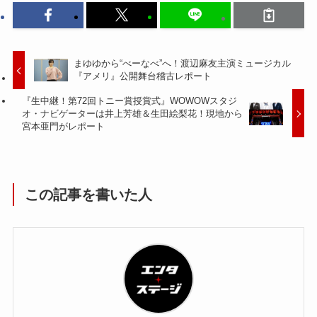
まゆゆから“べーなべ”へ！渡辺麻友主演ミュージカル
『アメリ』公開舞台稽古レポート
『生中継！第72回トニー賞授賞式』WOWOWスタジ
オ・ナビゲーターは井上芳雄＆生田絵梨花！現地から
宮本亜門がレポート
この記事を書いた人