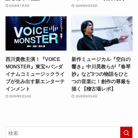
2026年7月3日
2026年6月24日
西川貴教主演！『VOICE
新作ミュージカル『空白の
MONSTER』東宝×バンダ
響き』中川晃教らが『春琴
イナムコミュージックライ
抄』など3つの物語をひと
ブが生み出す新エンターテ
つの音楽に！創作の尊厳を
インメント
描く【稽古場レポ】
2026年6月24日
2026年6月24日