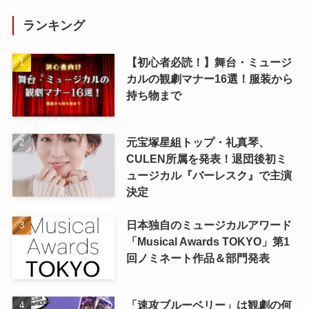
ランキング
【初心者必読！】舞台・ミュージ
カルの観劇マナー16選！服装から
持ち物まで
元宝塚星組トップ・礼真琴、
CULEN所属を発表！退団後初ミ
ュージカル『バーレスク』で主演
決定
日本独自のミュージカルアワード
「Musical Awards TOKYO」第1
回ノミネート作品＆部門発表
「速攻ブルーベリー」は観劇の何