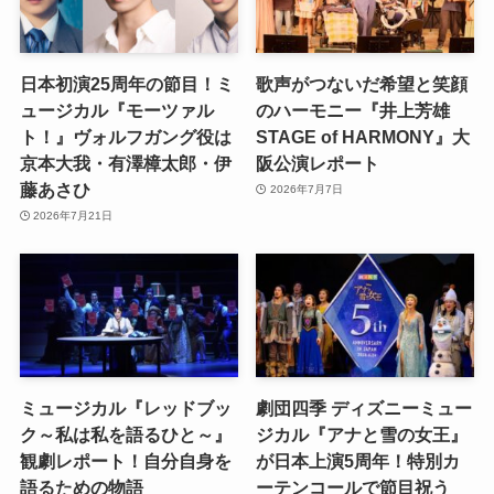
日本初演25周年の節目！ミ
歌声がつないだ希望と笑顔
ュージカル『モーツァル
のハーモニー『井上芳雄
ト！』ヴォルフガング役は
STAGE of HARMONY』大
京本大我・有澤樟太郎・伊
阪公演レポート
藤あさひ
2026年7月7日
2026年7月21日
ミュージカル『レッドブッ
劇団四季 ディズニーミュー
ク～私は私を語るひと～』
ジカル『アナと雪の女王』
観劇レポート！自分自身を
が日本上演5周年！特別カ
語るための物語
ーテンコールで節目祝う