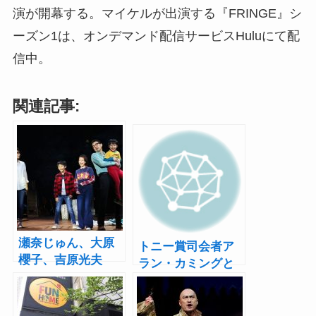
演が開幕する。マイケルが出演する『FRINGE』シ
ーズン1は、オンデマンド配信サービスHuluにて配
信中。
関連記事:
瀬奈じゅん、大原
トニー賞司会者ア
櫻子、吉原光夫
ラン・カミングと
ら、父と娘の別れ
クリスティン・チ
と希望のミュージ
ェノウス、奇抜な
カル『FUN
衣装が大きな話題