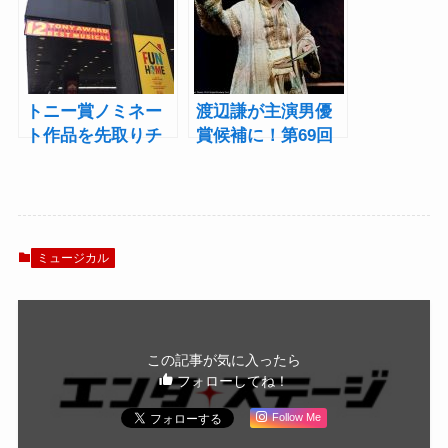
HOME』公演レポ
に！
ート
トニー賞ノミネー
渡辺謙が主演男優
ト作品を先取りチ
賞候補に！第69回
ェック！ その3 楽
トニー賞ノミネー
しくて悲しい、愛
ト発表！
すべき家族の物語
『Fun Home』
ミュージカル
この記事が気に入ったら
フォローしてね！
Follow Me