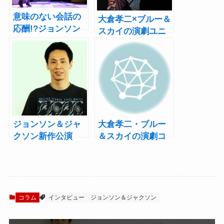
意味のない会話の
大倉孝二×ブルー＆
応酬!?ジョンソン
スカイの演劇ユニ
＆ジャクソン『ニ
ット“ジョンソン＆
ューレッスン』公
ジャクソン”最新作
演レポート
『夜にて』開幕！
バカバカしいのに
サスペンス！あっ
という間の2時間！
ジョンソン＆ジャ
大倉孝二・ブルー
クソン新作公演
＆スカイの演劇コ
『夜にて』大倉孝
ンビ“ジョンソン＆
二インタビュー！
ジャクソン”新作公
「演劇の未来を一
演『夜にて』10月
切担ってないとこ
上演＆全出演者決
ろが良い」
定！
コラム
インタビュー
ジョンソン＆ジャクソン