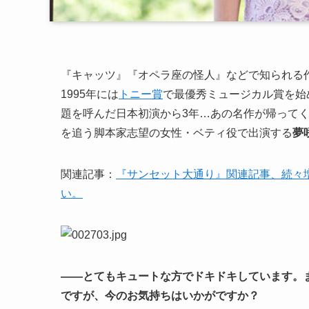
『キャッツ』『オペラ座の怪人』などで知られる
1995年には
トニー賞
で最優秀ミュージカル賞を始
題を呼んだ日本初演から3年…あの名作が帰ってく
を追う脚本家志望の女性・ベティ役で出演する
夢
関連記事：
『サンセット大通り』関連記事、続々
い。
――とてもキュートな方でドキドキしています。
ですが、今のお気持ちはいかがですか？