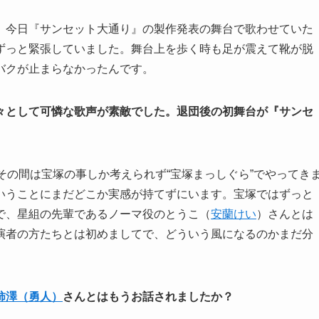
。今日『サンセット大通り』の製作発表の舞台で歌わせていた
ずっと緊張していました。舞台上を歩く時も足が震えて靴が脱
バクが止まらなかったんです。
々として可憐な歌声が素敵でした。退団後の初舞台が『サンセ
。
その間は宝塚の事しか考えられず“宝塚まっしぐら”でやってき
いうことにまだどこか実感が持てずにいます。宝塚ではずっと
で、星組の先輩であるノーマ役のとうこ（
安蘭けい
）さんとは
演者の方たちとは初めましてで、どういう風になるのかまだ分
柿澤（勇人）
さんとはもうお話されましたか？