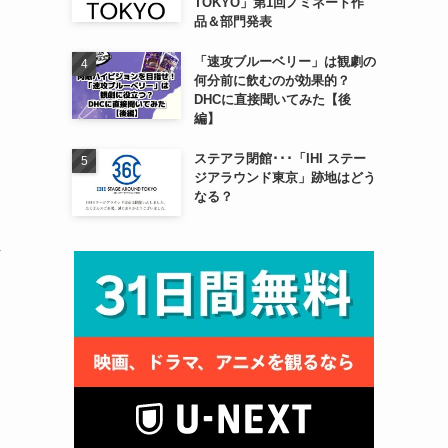
TOKYO」第1回ノミネート作
品＆部門発表
「速攻ブルーベリー」は観劇の
何分前に飲むのが効果的？
DHCに直接聞いてみた【後
編】
ステアラ閉館･･･「IHI ステー
ジアラウンド東京」跡地はどう
なる？
ま