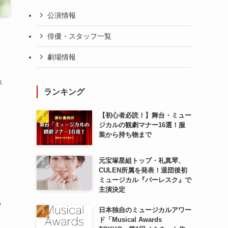
公演情報
俳優・スタッフ一覧
劇場情報
夢
ランキング
【初心者必読！】舞台・ミュー
ジカルの観劇マナー16選！服
装から持ち物まで
元宝塚星組トップ・礼真琴、
CULEN所属を発表！退団後初
ミュージカル『バーレスク』で
主演決定
の
日本独自のミュージカルアワー
ド「Musical Awards