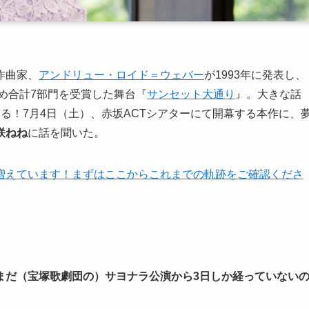
作曲家、
アンドリュー・ロイド＝ウェバー
が1993年に発表し、
め合計7部門を受賞した舞台『
サンセット大通り
』。大きな話
る！7月4日（土）、赤坂ACTシアターにて開幕する本作に、
咲ねね
に話を聞いた。
増えています！まずはここからこれまでの軌跡をご確認くださ
まだ（宝塚歌劇団の）サヨナラ公演から3日しか経っていない