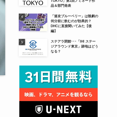
TOKYO」第1回ノミネート作
品＆部門発表
「速攻ブルーベリー」は観劇の
何分前に飲むのが効果的？
DHCに直接聞いてみた【後
編】
ステアラ閉館･･･「IHI ステー
ジアラウンド東京」跡地はどう
なる？