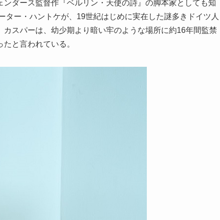
ェンダース監督作『ベルリン・天使の詩』の脚本家としても知
ペーター・ハントケが、19世紀はじめに実在した謎多きドイツ人
。カスパーは、幼少期より暗い牢のような場所に約16年間監禁
ったと言われている。