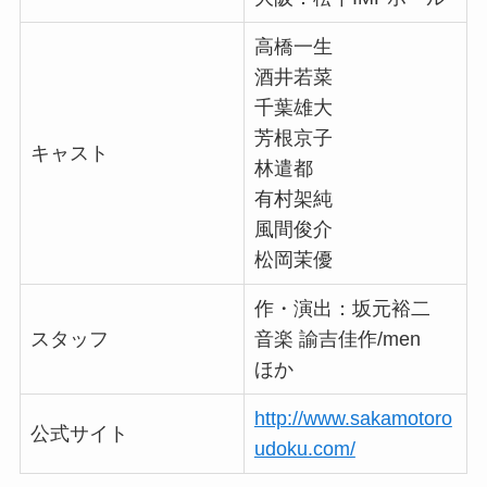
高橋一生
酒井若菜
千葉雄大
芳根京子
キャスト
林遣都
有村架純
風間俊介
松岡茉優
作・演出：坂元裕二
スタッフ
音楽 諭吉佳作/men
ほか
http://www.sakamotoro
公式サイト
udoku.com/