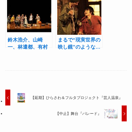
～』心理サスペン
名』レポート
スが開幕
鈴木浩介、山崎
まるで“現実世界の
一、林遣都、有村
映し鏡”のような…
架純らの舞台『友
舞台『マーキュリ
達』開幕！忍び寄
ー・ファー』上演
る、新世代の“得体
スタート
の知れなさ”
【延期】ひらさわ＆フルタプロジェクト『芸人温泉』
【中止】舞台『パレード』