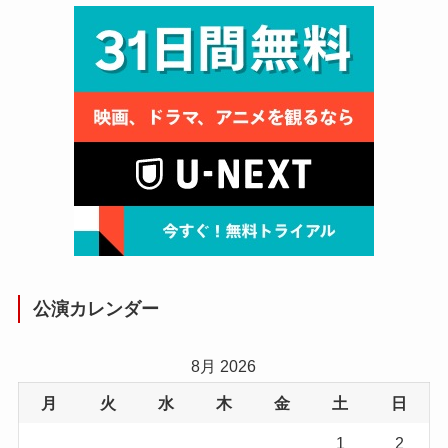
公演カレンダー
8月 2026
月
火
水
木
金
土
日
1
2