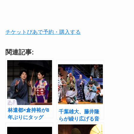
チケットぴあで予約・購入する
関連記事:
林遣都×倉持裕が8
千葉雄大、藤井隆
年ぶりにタッグ
らが繰り広げる音
『帰れない男～慰
楽とダンスの狂
留と斡旋の攻防
乱！『ジャズ大