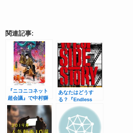
関連記事:
『ニコニコネット
あなたはどうす
超会議』で中村獅
る？『Endless
童×初音ミクの「超
SHOCK』『アナス
歌舞伎」全編を無
タシア』注目作多
料公開！新演出“超
数の“2020年ミュー
越の術”の実現目指
ジカル問題”【前