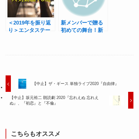
す
編】
＜2019年を振り返
新メンバーで贈る
り＞エンタステー
初めての舞台！新
ジ人気動画10選
宿625・第5回公演
『歌姫』10月上演
【中止】ザ・ギース 単独ライブ2020『自由律』
【中止】坂元裕二 朗読劇 2020『忘れえぬ 忘れえ
ぬ』、『初恋』と『不倫』
こちらもオススメ