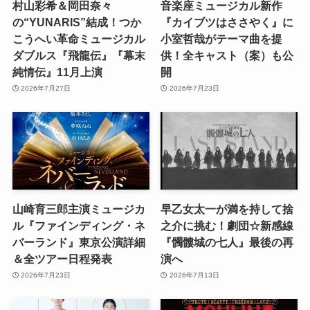
村山彩希＆岡田奈々
音楽座ミュージカル新作
の“YUNARIS”結成！つか
『カイブツはささやく』に
こうへい革命ミュージカル
小室哲哉がテーマ曲を提
ダブルス『飛龍伝』『幕末
供！全キャスト（案）も公
純情伝』11月上演
開
2026年7月27日
2026年7月23日
山崎育三郎主演ミュージカ
早乙女太一が満を持して捨
ル『ファインディング・ネ
之介に挑む！劇団☆新感線
バーランド』東京公演詳細
『髑髏城の七人』最後の再
＆全ツアー日程発表
演へ
2026年7月23日
2026年7月13日