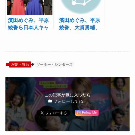
濱田めぐみ、平原
濱田めぐみ、平原
綾香ら日本人キャ
綾香、大貫勇輔、
ストによる待望の
柿澤勇人らでミュ
上演！ミュージカ
ージカル『メリ
ル『メリー・ポピ
ー・ポピンズ』が
ンズ』製作発表
日本初上演！
演劇・舞台
ソーホー・シンダーズ
この記事が気に入ったら
フォローしてね！
Follow Me