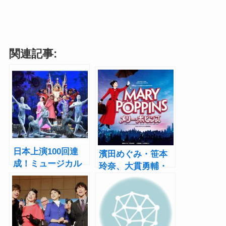
関連記事:
日本上演100回達
濱田めぐみ・笹本
成！ミュージカル
玲奈、大貫勇輔・
『メリー・ポピン
小野田龍之介らで
ズ』3月31日より本
『メリー・ポピン
公演スタート
ズ』4年ぶりの再演