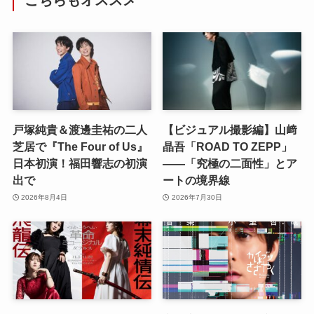
戸塚純貴＆渡邊圭祐の二人
【ビジュアル撮影編】山﨑
芝居で『The Four of Us』
晶吾「ROAD TO ZEPP」
日本初演！福田響志の初演
――「究極の二面性」とア
出で
ートの境界線
2026年8月4日
2026年7月30日