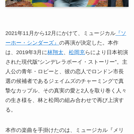
2021年11月から12月にかけて、ミュージカル
『ソ
ーホー・シンダーズ』
の再演が決定した。本作
は、2019年3月に
林翔太
、
松岡充
らにより日本初演
された現代版“シンデレラボーイ・ストーリー”。主
人公の青年・ロビーと、彼の恋人でロンドン市長
選の候補者であるジェイムズのチャーミングで真
摯なカップル、その真実の愛と2人を取り巻く人々
の生き様を、林と松岡の組み合わせで再び上演す
る。
本作の楽曲を手掛けたのは、ミュージカル『メリ