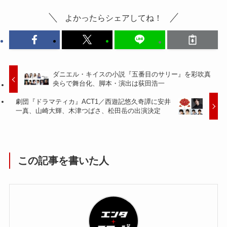
よかったらシェアしてね！
ダニエル・キイスの小説『五番目のサリー』を彩吹真
央らで舞台化、脚本・演出は荻田浩一
劇団『ドラマティカ』ACT1／西遊記悠久奇譚に安井
一真、山崎大輝、木津つばさ、松田岳の出演決定
この記事を書いた人