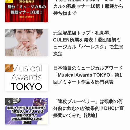
カルの観劇マナー16選！服装から
持ち物まで
元宝塚星組トップ・礼真琴、
CULEN所属を発表！退団後初ミ
ュージカル『バーレスク』で主演
決定
日本独自のミュージカルアワード
「Musical Awards TOKYO」第1
回ノミネート作品＆部門発表
「速攻ブルーベリー」は観劇の何
分前に飲むのが効果的？DHCに直
接聞いてみた【後編】