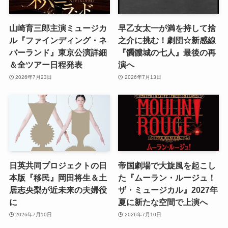
山崎育三郎主演ミュージカ
早乙女太一が満を持して捨
ル『ファインディング・ネ
之介に挑む！劇団☆新感線
バーランド』東京公演詳細
『髑髏城の七人』最後の再
＆全ツアー日程発表
演へ
2026年7月23日
2026年7月13日
日英共同プロジェクトの日
帝国劇場で大旋風を起こし
本版『移民』岡田将生＆土
た『ムーラン・ルージュ！
居志央梨が近未来の夫婦役
ザ・ミュージカル』2027年
に
夏に新たな空間で上演へ
2026年7月10日
2026年7月10日