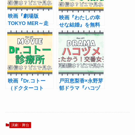
映画『劇場版
映画『わたしの幸
TOKYO MER～走
せな結婚』を無料
る緊急救命室～』
で見る方法 動画
はいつから配
配信サービス・あ
信？ 動画配信サ
らすじ・キャスト
ービス・あらす
じ・キャスト
映画『Dr.コトー
戸田恵梨香×永野芽
（ドクターコト
郁ドラマ『ハコヅ
ー）診療所』はど
メ』はどこで見れ
こで配信？｜キャ
る？配信・あらす
スト・あらすじま
じ・キャスト
で
演劇・舞台