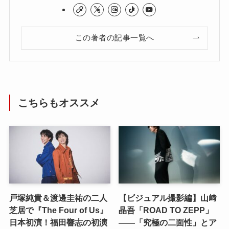
この著者の記事一覧へ
こちらもオススメ
戸塚純貴＆渡邊圭祐の二人
【ビジュアル撮影編】山﨑
芝居で『The Four of Us』
晶吾「ROAD TO ZEPP」
日本初演！福田響志の初演
――「究極の二面性」とア