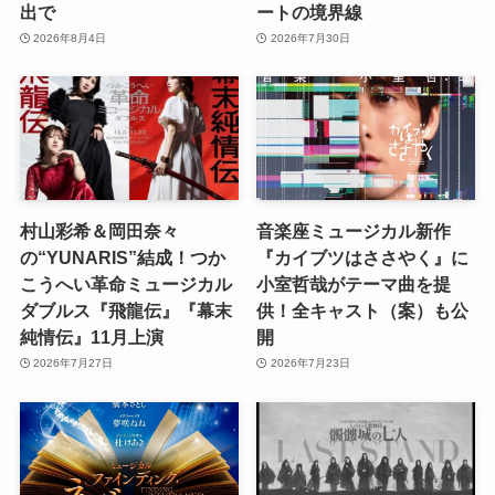
出で
ートの境界線
2026年8月4日
2026年7月30日
村山彩希＆岡田奈々
音楽座ミュージカル新作
の“YUNARIS”結成！つか
『カイブツはささやく』に
こうへい革命ミュージカル
小室哲哉がテーマ曲を提
ダブルス『飛龍伝』『幕末
供！全キャスト（案）も公
純情伝』11月上演
開
2026年7月27日
2026年7月23日