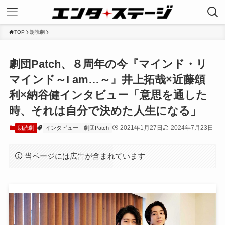
TOP
朗読劇
劇団Patch、８周年の今『マインド・リ
マインド～I am…～』井上拓哉×近藤頌
利×納谷健インタビュー「意思を通した
時、それは自分で決めた人生になる」
2021年1月27日
2024年7月23日
朗読劇
インタビュー
劇団Patch
当ページには広告が含まれています