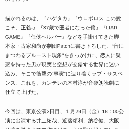
描かれるのは、『ハゲタカ』『ウロボロス-この愛
こそ、正義-』『37歳で医者になった僕』『LIAR
GAME』『任侠ヘルパー』などを手掛けてきた脚
本家・古家和尚が劇団Patchに書き下ろした、“音に
まつわるプルースト現象”をきっかけに、恋人に疑
惑を持った男が現実と空想が交錯する世界に迷い
込み、そこで衝撃の“事実”に辿り着くラブ・サスペ
ンス。これを、カンテレの木村淳が音楽朗読劇に
仕立て上げた。
今回は、東京公演2日目、１月29日（金）18：00公
演に出演する井上拓哉、近藤頌利、納谷健、大阪