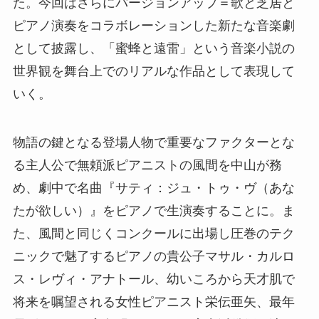
た。今回はさらにバージョンアップ＝歌と芝居と
ピアノ演奏をコラボレーションした新たな音楽劇
として披露し、「蜜蜂と遠雷」という音楽小説の
世界観を舞台上でのリアルな作品として表現して
いく。
物語の鍵となる登場人物で重要なファクターとな
る主人公で無頼派ピアニストの風間を中山が務
め、劇中で名曲『サティ：ジュ・トゥ・ヴ（あな
たが欲しい）』をピアノで生演奏することに。ま
た、風間と同じくコンクールに出場し圧巻のテク
ニックで魅了するピアノの貴公子マサル・カルロ
ス・レヴィ・アナトール、幼いころから天才肌で
将来を嘱望される女性ピアニスト栄伝亜矢、最年