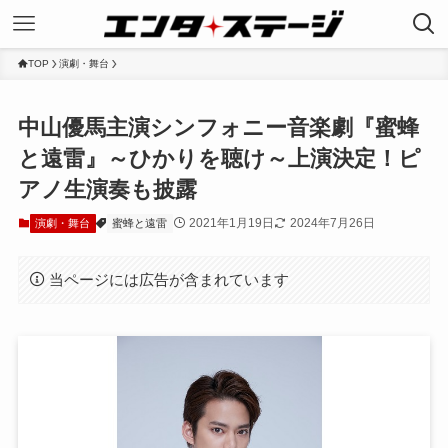
TOP
演劇・舞台
中山優馬主演シンフォニー音楽劇『蜜蜂
と遠雷』～ひかりを聴け～上演決定！ピ
アノ生演奏も披露
2021年1月19日
2024年7月26日
演劇・舞台
蜜蜂と遠雷
当ページには広告が含まれています