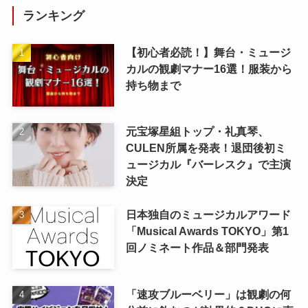
ランキング
【初心者必読！】舞台・ミュージ
カルの観劇マナー16選！服装から
持ち物まで
元宝塚星組トップ・礼真琴、
CULEN所属を発表！退団後初ミ
ュージカル『バーレスク』で主演
決定
日本独自のミュージカルアワード
「Musical Awards TOKYO」第1
回ノミネート作品＆部門発表
「速攻ブルーベリー」は観劇の何