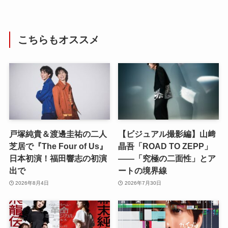
こちらもオススメ
戸塚純貴＆渡邊圭祐の二人
【ビジュアル撮影編】山﨑
芝居で『The Four of Us』
晶吾「ROAD TO ZEPP」
日本初演！福田響志の初演
――「究極の二面性」とア
出で
ートの境界線
2026年8月4日
2026年7月30日