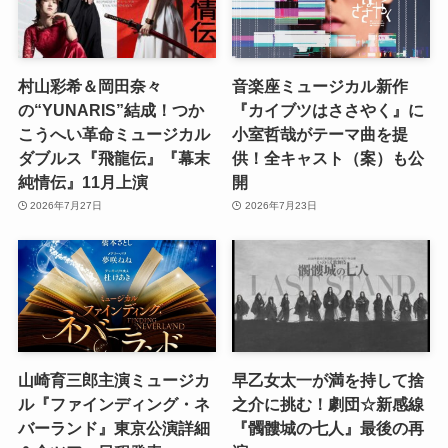
村山彩希＆岡田奈々
音楽座ミュージカル新作
の“YUNARIS”結成！つか
『カイブツはささやく』に
こうへい革命ミュージカル
小室哲哉がテーマ曲を提
ダブルス『飛龍伝』『幕末
供！全キャスト（案）も公
純情伝』11月上演
開
2026年7月27日
2026年7月23日
山崎育三郎主演ミュージカ
早乙女太一が満を持して捨
ル『ファインディング・ネ
之介に挑む！劇団☆新感線
バーランド』東京公演詳細
『髑髏城の七人』最後の再