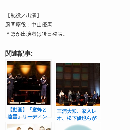
【配役／出演】
風間塵役：中山優馬
＊ほか出演者は後日発表。
関連記事:
【動画】『蜜蜂と
三浦大知、家入レ
遠雷』リーディン
オ、松下優也らが
グ・オーケストラ
朗読と歌で表現す