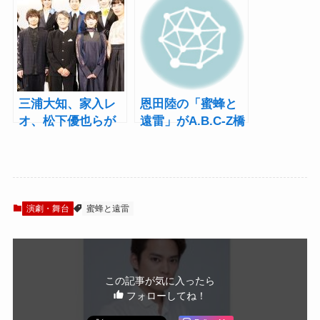
コンサート ～ひか
る『蜜蜂と遠雷』
りを聴け～ダイジ
の世界！舞台写真
ェスト
到着
三浦大知、家入レ
恩田陸の「蜜蜂と
オ、松下優也らが
遠雷」がA.B.C-Z橋
夢のコラボ！稽古
本良亮、家入レオ
はまるで「夏の合
らでリーディン
宿みたいでとても
グ・オーケストラ
楽しかった」
コンサートに
演劇・舞台
蜜蜂と遠雷
この記事が気に入ったら
フォローしてね！