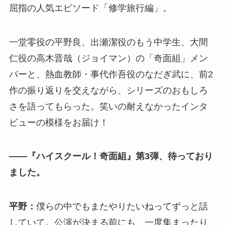
屈指の人気エピソード「修学旅行編」。
一堂零役の平野良、出瀬潔役のもう中学生、大間
仁役の高木晋哉（ジョイマン）の「奇面組」メン
バーと、熱血教師・事代作吾役のなだぎ武に、前2
作の振り返りを交えながら、シリーズのおもしろ
さを語ってもらった。笑いの耐えなかったインタ
ビューの模様をお届け！
――『ハイスクール！奇面組』第3弾、待っており
ました。
平野：
僕らの中でもまたやりたいねってずっと話
していて。公演が決まる前にも、一度集まったり