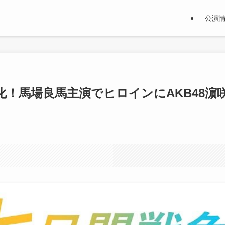
公演
！馬場良馬主演でヒロインにAKB48濵