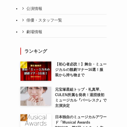
公演情報
ロ
俳優・スタッフ一覧
劇場情報
ランキング
【初心者必読！】舞台・ミュー
ジカルの観劇マナー16選！服
装から持ち物まで
元宝塚星組トップ・礼真琴、
CULEN所属を発表！退団後初
ミュージカル『バーレスク』で
主演決定
日本独自のミュージカルアワー
ド「Musical Awards