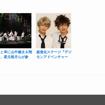
犬と串に山中健太＆翔
超進化ステージ『デジ
太、星元裕月らが参
モンアドベンチャー
加！『ピクチャー・オ
tri.～8月1日の冒険
ブ・レジスタンス』ゲ
～』松本岳＆橋本祥平
ネプロレポート
インタビュー！「パー
トナーデジモンとの魂
の繋がりを表現できた
ら」