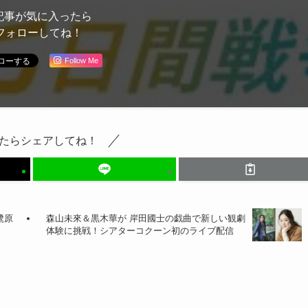
記事が気に入ったら
フォローしてね！
Follow Me
たらシェアしてね！
鷺原
森山未來＆黒木華が 岸田國士の戯曲で新しい観劇
体験に挑戦！シアターコクーン初のライブ配信