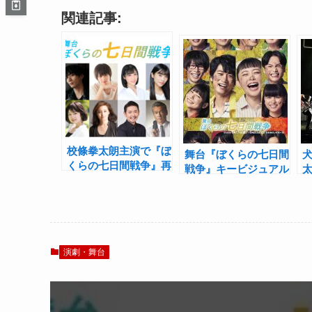
関連記事:
校條拳太朗主演で『ぼ
舞台『ぼくらの七日間
くらの七日間戦争』再
戦争』キービジュアル
演！キャストに瀬戸啓
公開！馬場良馬＆
太、北澤早紀ら
AKB48浜咲友菜の”大
人Ver.”も
演劇・舞台