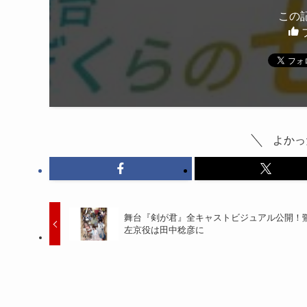
この
よかっ
舞台『剣が君』全キャストビジュアル公開！
左京役は田中稔彦に