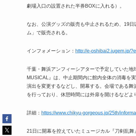
劇場入口の設置された半券BOXに入れる）。
なお、公演グッズの販売も中止されるため、19
ム」で販売される。
インフォメーション：
http://e-oshibai2.jugem.jp/?
千葉・舞浜アンフィーシアターで予定していた地球
MUSICAL』は、中止期間内に館内全体の消毒
演出を変更するなどし、開幕する。会場である舞
を行っており、休憩時間には外扉を開けるなどよ
詳細：
https://www.chikyu-gorgeous.jp/25th/informa
21日に開幕を控えていたミュージカル『刀剣乱