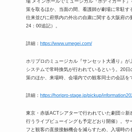
場 メインホールでミュージカル『ボディガード
策を取るほか、当面の間、看護師が劇場に常駐す
往来並びに府県内の外出の自粛に関する大阪府の要請
24：00追記）。
詳細：
https://www.umegei.com/
ホリプロのミュージカル『サンセット大通り』が
システムで常時換気が行われているという。20
策のほか、来場時、会場内での観客同士の会話を
詳細：
https://horipro-stage.jp/pickup/information2
東京・赤坂ACTシアターで行われていた劇団☆新
行うライブビューイングも予定どおり開催）。サ
フと観客の直接接触機会を減らすため、入場時の