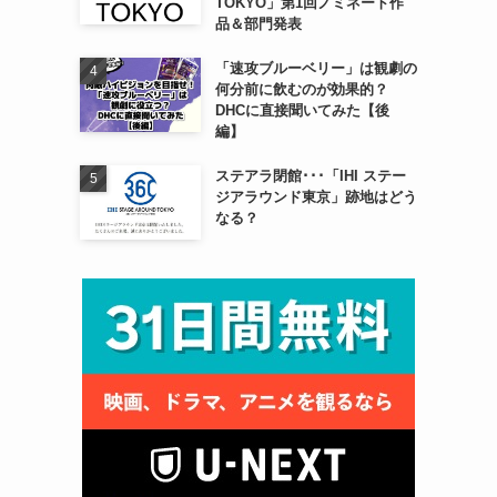
TOKYO」第1回ノミネート作
品＆部門発表
「速攻ブルーベリー」は観劇の
何分前に飲むのが効果的？
DHCに直接聞いてみた【後
編】
ステアラ閉館･･･「IHI ステー
ジアラウンド東京」跡地はどう
なる？