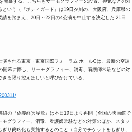
』を開幕する。こちらもサーモグラフィーの設置、換気などの対
るという（『ボディガード』は19日夕刻の、大阪府、兵庫県の
を踏まえ、20日～22日の4公演を中止する決定した 21日
上演される東京・東京国際フォーラム ホールCは、最新の空調
日の開幕に際し、サーモグラフィー、消毒、看護師常駐などの対
できる限り控えほしいと呼びかけている。
0200311/
感線の『偽義経冥界歌』は本日19日より再開（全国の映画館で
ーモグラフィー、消毒、看護師常駐などの対策のほか、スタッ
もぎり簡略化も実施するとのこと（自分でチケットをもぎり、