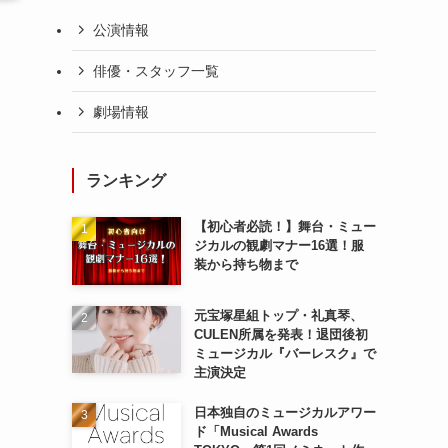
公演情報
俳優・スタッフ一覧
劇場情報
ランキング
【初心者必読！】舞台・ミュー
ジカルの観劇マナー16選！服
装から持ち物まで
元宝塚星組トップ・礼真琴、
CULEN所属を発表！退団後初
ミュージカル『バーレスク』で
主演決定
日本独自のミュージカルアワー
ド「Musical Awards