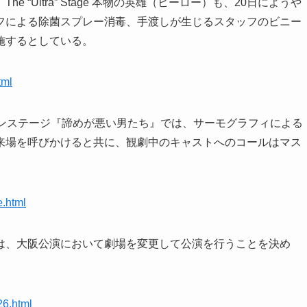
“Ultra” Stage 本物の英雄（ヒーロー）も、20日にようや
フによる除菌スプレー消毒、手渡しが生じるスタッフのビニー
施するとしている。
tml
メンステージ『諦めが悪い男たち』では、サーモグラフィによる
来場を呼びかけると共に、観劇中のキャストへのコールはマス
.html
は、大阪公演において劇場を変更して公演を行うことを決め
26.html