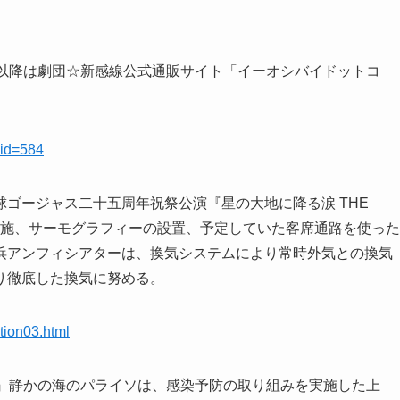
日以降は劇団☆新感線公式通販サイト「イーオシバイドットコ
eid=584
ゴージャス二十五周年祝祭公演『星の大地に降る涙 THE
を実施、サーモグラフィーの設置、予定していた客席通路を使った
浜アンフィシアターは、換気システムにより常時外気との換気
り徹底した換気に努める。
tion03.html
舞』静かの海のパライソは、感染予防の取り組みを実施した上