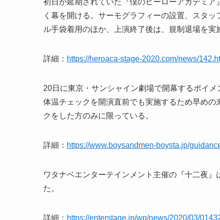
初日が延期されていた『僕のヒーローアカデミア』The 
く幕を開ける。サーモグラフィーの設置、スタッ
ル手袋着用のほか、上演終了後は、規制退場を実
詳細：
https://heroaca-stage-2020.com/news/142.h
20日に東京・サンシャイン劇場で開幕するボイ
体温チェックを開演直前でも実施するため早めの
クをした方のみに限っている。
詳細：
https://www.boysandmen-boysta.jp/guidance
ワタナベエンターテインメント主催の『十二夜』
た。
詳細：
https://enterstage.jp/wp/news/2020/03/0143