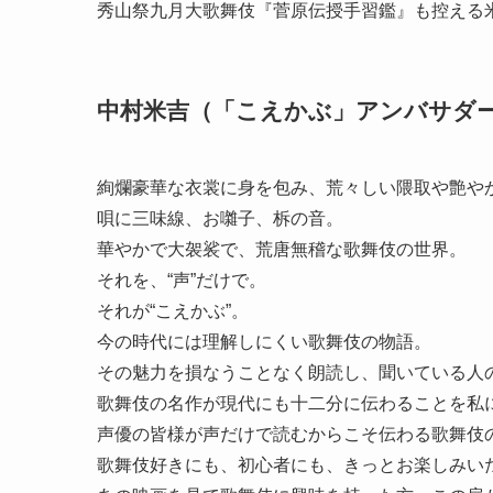
秀山祭九月大歌舞伎『菅原伝授手習鑑』も控える米
中村米吉（「こえかぶ」アンバサダ
絢爛豪華な衣裳に身を包み、荒々しい隈取や艶や
唄に三味線、お囃子、柝の音。
華やかで大袈裟で、荒唐無稽な歌舞伎の世界。
それを、“声”だけで。
それが“こえかぶ”。
今の時代には理解しにくい歌舞伎の物語。
その魅力を損なうことなく朗読し、聞いている人
歌舞伎の名作が現代にも十二分に伝わることを私
声優の皆様が声だけで読むからこそ伝わる歌舞伎
歌舞伎好きにも、初心者にも、きっとお楽しみい