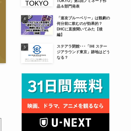
TOKYO」第1回ノミネート作
品＆部門発表
「速攻ブルーベリー」は観劇の
何分前に飲むのが効果的？
DHCに直接聞いてみた【後
編】
ステアラ閉館･･･「IHI ステー
ジアラウンド東京」跡地はどう
なる？