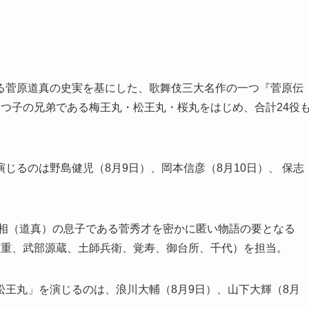
る菅原道真の史実を基にした、歌舞伎三大名作の一つ『菅原伝
つ子の兄弟である梅王丸・松王丸・桜丸をはじめ、合計24役
じるのは野島健児（8月9日）、岡本信彦（8月10日）、 保志
丞相（道真）の息子である菅秀才を密かに匿い物語の要となる
八重、武部源蔵、土師兵衛、覚寿、御台所、千代）を担当。
王丸」を演じるのは、浪川大輔（8月9日）、山下大輝（8月