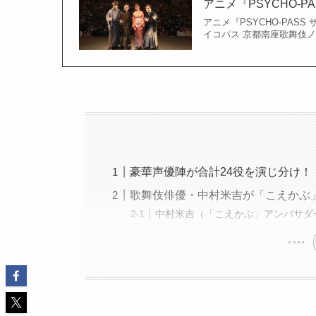
アニメ『PSYCHO-
アニメ『PSYCHO-PAS
イコパス 京都南座歌舞伎ノ舘
豪華声優陣が合計24役を演じ分け！
歌舞伎俳優・中村米吉が「こえかぶ
中村米吉（「こえかぶ」アンバサダ