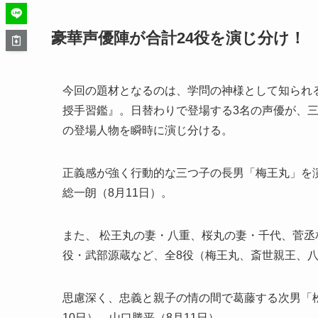
豪華声優陣が合計24役を演じ分け！
今回の題材となるのは、学問の神様として知られ
授手習鑑』。日替わりで登場する3名の声優が、三
の登場人物を瞬時に演じ分ける。
正義感が強く行動的な三つ子の長男「梅王丸」を演
総一朗（8月11日）。
また、 松王丸の妻・八重、桜丸の妻・千代、菅
役・武部源蔵など、全8役（梅王丸、斎世親王、
思慮深く、忠義と親子の情の間で葛藤する次男「松
10日）、山口勝平（8月11日）。