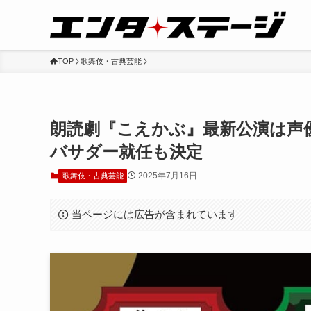
TOP
歌舞伎・古典芸能
朗読劇『こえかぶ』最新公演は声優
バサダー就任も決定
2025年7月16日
歌舞伎・古典芸能
当ページには広告が含まれています