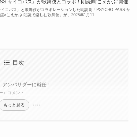
PASS サイコパス』が歌舞伎とコラボ！朗読劇“こえかぶ”開催
S サイコパス』と歌舞伎がコラボレーションした朗読劇「PSYCHO-PASS サ
×こえかぶ 朗読で楽しむ歌舞伎」が、2025年1月11...
目次
」アンバサダーに就任！
ー）コメント
もっと見る