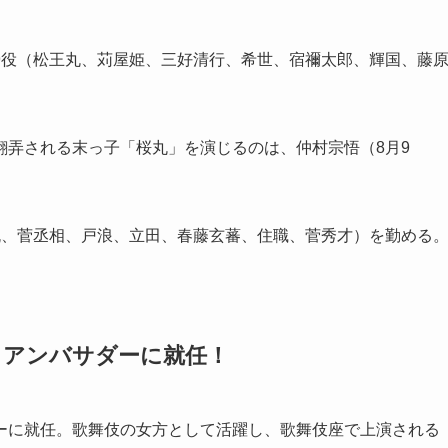
9役（松王丸、苅屋姫、三好清行、希世、宿禰太郎、輝国、藤
翻弄される末っ子「桜丸」を演じるのは、仲村宗悟（8月9
丸、菅丞相、戸浪、立田、春藤玄蕃、住職、菅秀才）を勤める
」アンバサダーに就任！
ーに就任。歌舞伎の女方として活躍し、歌舞伎座で上演される