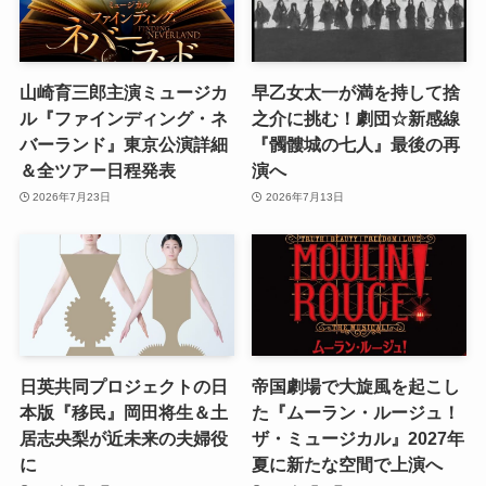
山崎育三郎主演ミュージカ
早乙女太一が満を持して捨
ル『ファインディング・ネ
之介に挑む！劇団☆新感線
バーランド』東京公演詳細
『髑髏城の七人』最後の再
＆全ツアー日程発表
演へ
2026年7月23日
2026年7月13日
日英共同プロジェクトの日
帝国劇場で大旋風を起こし
本版『移民』岡田将生＆土
た『ムーラン・ルージュ！
居志央梨が近未来の夫婦役
ザ・ミュージカル』2027年
に
夏に新たな空間で上演へ