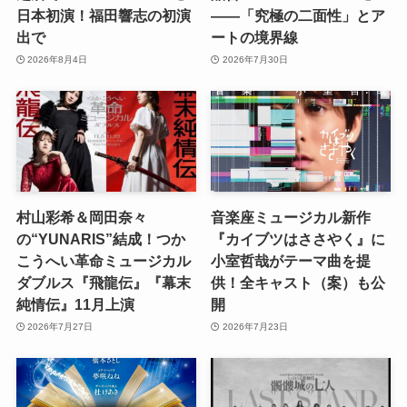
日本初演！福田響志の初演
――「究極の二面性」とア
出で
ートの境界線
2026年8月4日
2026年7月30日
村山彩希＆岡田奈々
音楽座ミュージカル新作
の“YUNARIS”結成！つか
『カイブツはささやく』に
こうへい革命ミュージカル
小室哲哉がテーマ曲を提
ダブルス『飛龍伝』『幕末
供！全キャスト（案）も公
純情伝』11月上演
開
2026年7月27日
2026年7月23日