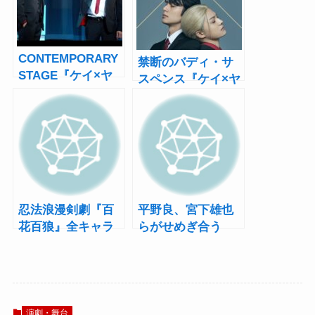
CONTEMPORARY
禁断のバディ・サ
STAGE『ケイ×ヤ
スペンス『ケイ×ヤ
ク』開幕！立花裕
ク』立花裕大と長
大と長田光平が魅
田光平のW主演で
せる禁断のバデ
舞台化
ィ・サスペンス
忍法浪漫剣劇『百
平野良、宮下雄也
花百狼』全キャラ
らがせめぎ合う
ビジュアル公開！
『ハンサム落語 第
お楽しみ企画&リピ
八幕』11月上演！
ーター特典も
組み合わせも決定
演劇・舞台