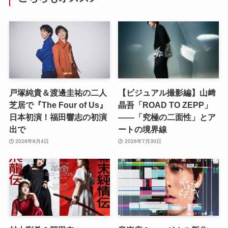
戸塚純貴＆渡邊圭祐の二人
【ビジュアル撮影編】山﨑
芝居で『The Four of Us』
晶吾「ROAD TO ZEPP」
日本初演！福田響志の初演
――「究極の二面性」とア
出で
ートの境界線
2026年8月4日
2026年7月30日