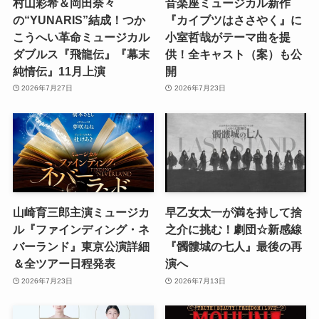
村山彩希＆岡田奈々
音楽座ミュージカル新作
の“YUNARIS”結成！つか
『カイブツはささやく』に
こうへい革命ミュージカル
小室哲哉がテーマ曲を提
ダブルス『飛龍伝』『幕末
供！全キャスト（案）も公
純情伝』11月上演
開
2026年7月27日
2026年7月23日
山崎育三郎主演ミュージカ
早乙女太一が満を持して捨
ル『ファインディング・ネ
之介に挑む！劇団☆新感線
バーランド』東京公演詳細
『髑髏城の七人』最後の再
＆全ツアー日程発表
演へ
2026年7月23日
2026年7月13日