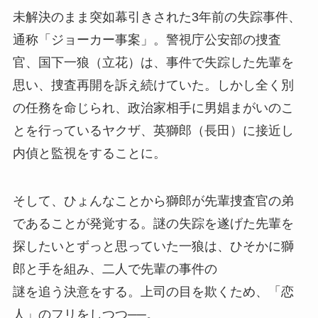
未解決のまま突如幕引きされた3年前の失踪事件、
通称「ジョーカー事案」。警視庁公安部の捜査
官、国下一狼（立花）は、事件で失踪した先輩を
思い、捜査再開を訴え続けていた。しかし全く別
の任務を命じられ、政治家相手に男娼まがいのこ
とを行っているヤクザ、英獅郎（長田）に接近し
内偵と監視をすることに。
そして、ひょんなことから獅郎が先輩捜査官の弟
であることが発覚する。謎の失踪を遂げた先輩を
探したいとずっと思っていた一狼は、ひそかに獅
郎と手を組み、二人で先輩の事件の
謎を追う決意をする。上司の目を欺くため、「恋
人」のフリをしつつ──。