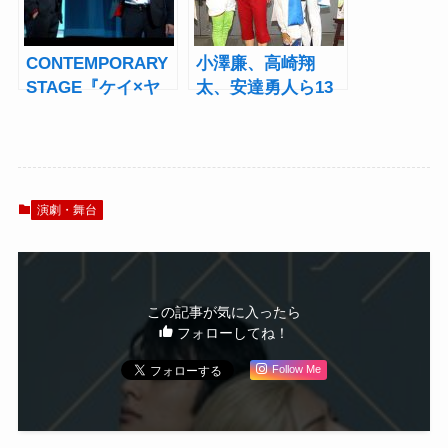
CONTEMPORARY
小澤廉、高崎翔
STAGE『ケイ×ヤ
太、安達勇人ら13
ク』開幕！立花裕
人の王子様が勢揃
大と長田光平が魅
い！『夢王国と眠
せる禁断のバデ
れる100人の王子
ィ・サスペンス
様』開幕
演劇・舞台
この記事が気に入ったら
フォローしてね！
Follow Me