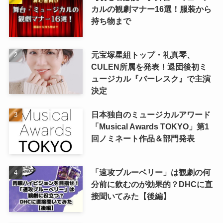
カルの観劇マナー16選！服装から
持ち物まで
元宝塚星組トップ・礼真琴、
CULEN所属を発表！退団後初ミ
ュージカル『バーレスク』で主演
決定
日本独自のミュージカルアワード
「Musical Awards TOKYO」第1
回ノミネート作品＆部門発表
「速攻ブルーベリー」は観劇の何
分前に飲むのが効果的？DHCに直
接聞いてみた【後編】