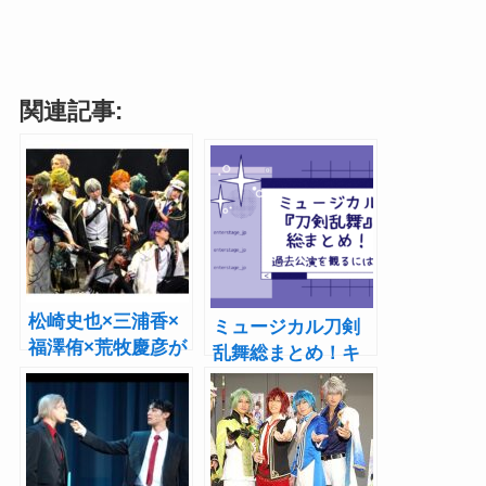
関連記事:
松崎史也×三浦香×
ミュージカル刀剣
福澤侑×荒牧慶彦が
乱舞総まとめ！キ
目指した“化学反
ャスト、過去公
応”の形！
演、配信サービス|
Experimental
刀ミュ情報一覧
Theater『結合男
【2.5次元舞台】
子』レポート