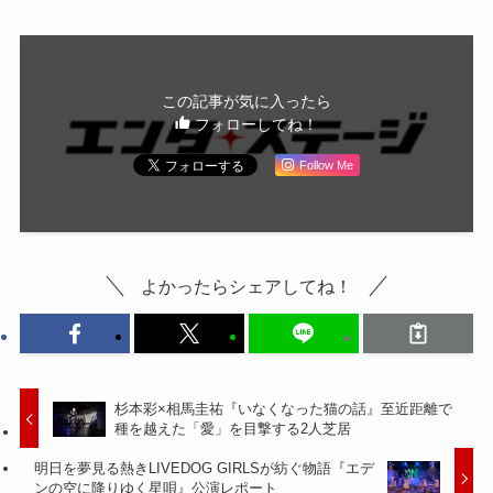
この記事が気に入ったら
フォローしてね！
Follow Me
よかったらシェアしてね！
杉本彩×相馬圭祐『いなくなった猫の話』至近距離で
種を越えた「愛」を目撃する2人芝居
明日を夢見る熱きLIVEDOG GIRLSが紡ぐ物語『エデ
ンの空に降りゆく星唄』公演レポート