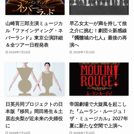
山崎育三郎主演ミュージカ
早乙女太一が満を持して捨
ル『ファインディング・ネ
之介に挑む！劇団☆新感線
バーランド』東京公演詳細
『髑髏城の七人』最後の再
＆全ツアー日程発表
演へ
2026年7月23日
2026年7月13日
日英共同プロジェクトの日
帝国劇場で大旋風を起こし
本版『移民』岡田将生＆土
た『ムーラン・ルージュ！
居志央梨が近未来の夫婦役
ザ・ミュージカル』2027年
に
夏に新たな空間で上演へ
2026年7月10日
2026年7月10日