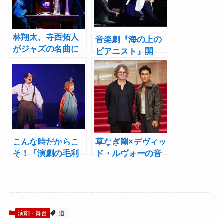
林翔太、寺西拓人
音楽劇『海の上の
がジャズの名曲に
ピアニスト』開
魅せる！ブロード
幕！内博貴、藤本
ウェイ・ミュージ
隆宏がピアノの音
カル『ロジャース
色と紡ぐ孤独な“天
／ハート』開幕レ
才”の人生
ポート
こんな時だからこ
草なぎ剛×デヴィッ
そ！「演劇の毛利
ド・ルヴォーの音
さん」音楽劇『星
楽劇『道』まもな
の飛行士』開幕レ
く開幕
ポート
演劇・舞台
道