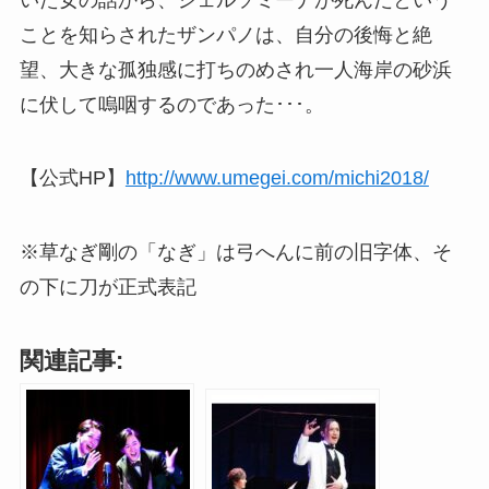
ことを知らされたザンパノは、自分の後悔と絶
望、大きな孤独感に打ちのめされ一人海岸の砂浜
に伏して嗚咽するのであった･･･。
【公式HP】
http://www.umegei.com/michi2018/
※草なぎ剛の「なぎ」は弓へんに前の旧字体、そ
の下に刀が正式表記
関連記事: