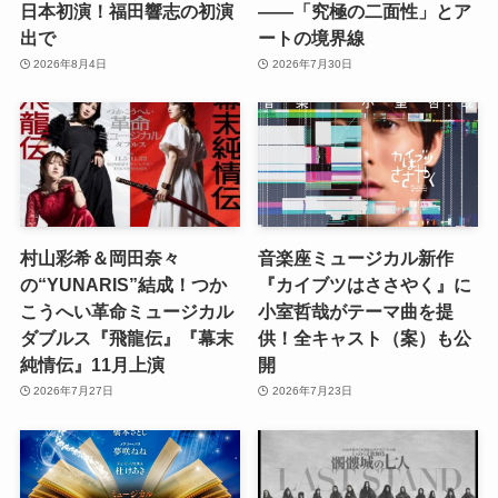
日本初演！福田響志の初演
――「究極の二面性」とア
出で
ートの境界線
2026年8月4日
2026年7月30日
村山彩希＆岡田奈々
音楽座ミュージカル新作
の“YUNARIS”結成！つか
『カイブツはささやく』に
こうへい革命ミュージカル
小室哲哉がテーマ曲を提
ダブルス『飛龍伝』『幕末
供！全キャスト（案）も公
純情伝』11月上演
開
2026年7月27日
2026年7月23日