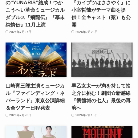
の“YUNARIS”結成！つか
『カイブツはささやく』に
こうへい革命ミュージカル
小室哲哉がテーマ曲を提
ダブルス『飛龍伝』『幕末
供！全キャスト（案）も公
純情伝』11月上演
開
2026年7月27日
2026年7月23日
山崎育三郎主演ミュージカ
早乙女太一が満を持して捨
ル『ファインディング・ネ
之介に挑む！劇団☆新感線
バーランド』東京公演詳細
『髑髏城の七人』最後の再
＆全ツアー日程発表
演へ
2026年7月23日
2026年7月13日