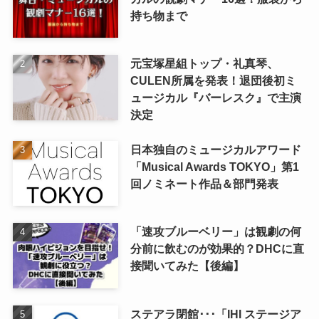
持ち物まで
元宝塚星組トップ・礼真琴、
CULEN所属を発表！退団後初ミ
ュージカル『バーレスク』で主演
決定
日本独自のミュージカルアワード
「Musical Awards TOKYO」第1
回ノミネート作品＆部門発表
「速攻ブルーベリー」は観劇の何
分前に飲むのが効果的？DHCに直
接聞いてみた【後編】
ステアラ閉館･･･「IHI ステージア