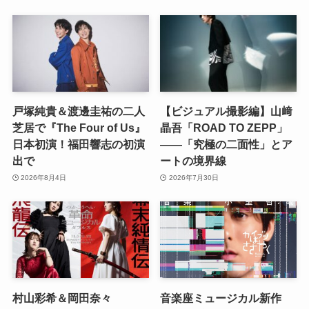
戸塚純貴＆渡邊圭祐の二人
【ビジュアル撮影編】山﨑
芝居で『The Four of Us』
晶吾「ROAD TO ZEPP」
日本初演！福田響志の初演
――「究極の二面性」とア
出で
ートの境界線
2026年8月4日
2026年7月30日
村山彩希＆岡田奈々
音楽座ミュージカル新作