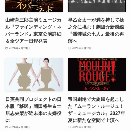
山崎育三郎主演ミュージカ
早乙女太一が満を持して捨
ル『ファインディング・ネ
之介に挑む！劇団☆新感線
バーランド』東京公演詳細
『髑髏城の七人』最後の再
＆全ツアー日程発表
演へ
2026年7月23日
2026年7月13日
日英共同プロジェクトの日
帝国劇場で大旋風を起こし
本版『移民』岡田将生＆土
た『ムーラン・ルージュ！
居志央梨が近未来の夫婦役
ザ・ミュージカル』2027年
に
夏に新たな空間で上演へ
2026年7月10日
2026年7月10日