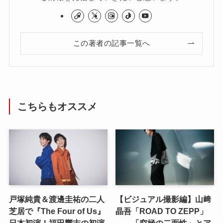
この著者の記事一覧へ
こちらもオススメ
戸塚純貴＆渡邊圭祐の二人
【ビジュアル撮影編】山﨑
芝居で『The Four of Us』
晶吾「ROAD TO ZEPP」
日本初演！福田響志の初演
――「究極の二面性」とア