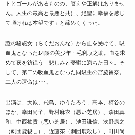
トとゴールがあるものの、答えや正解はありませ
ん。人生の最高と最悪と共に、絶望に幸福を感じ
て頂ければ本望です」と締めくくった。
謎の駱駝女（らくだおんな）から血を受けて、吸
血鬼となった14歳の美少年・毛利耿之助。血を求
めて夜を彷徨う。悲しみと憂鬱に満ちた日々。そ
して、第二の吸血鬼となった同級生の宮脇留奈。
二人の運命は･･･。
出演は、大原、飛鳥、ゆうたろう、高本、柄谷の
ほか、幸田尚子、野村麻衣（悪い芝居）、森田真
和、中西柚貴（悪い芝居）、池田謙信、浅野康之
（劇団鹿殺し）、近藤茶（劇団鹿殺し）、町田尚