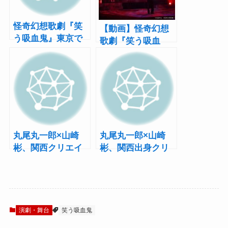
怪奇幻想歌劇『笑
【動画】怪奇幻想
う吸血鬼』東京で
歌劇『笑う吸血
の上演も決定！
鬼』公開ゲネプロ
より冒頭映像をお
届け！
丸尾丸一郎×山崎
丸尾丸一郎×山崎
彬、関西クリエイ
彬、関西出身クリ
ターによる怪奇幻
エイターのコラボ
想歌劇『笑う吸血
で『笑う吸血鬼』
鬼』ビジュアル公
舞台化
開
演劇・舞台
笑う吸血鬼