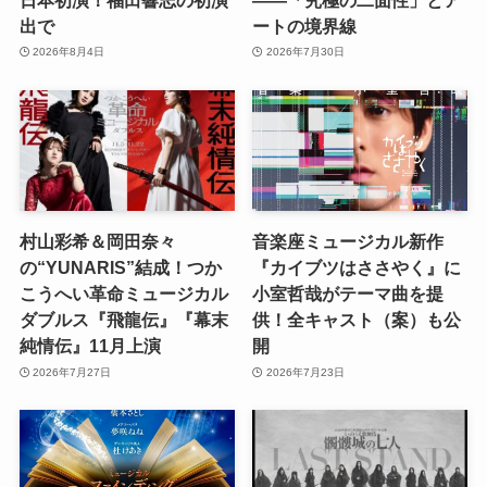
出で
ートの境界線
2026年8月4日
2026年7月30日
村山彩希＆岡田奈々
音楽座ミュージカル新作
の“YUNARIS”結成！つか
『カイブツはささやく』に
こうへい革命ミュージカル
小室哲哉がテーマ曲を提
ダブルス『飛龍伝』『幕末
供！全キャスト（案）も公
純情伝』11月上演
開
2026年7月27日
2026年7月23日