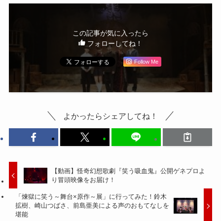
この記事が気に入ったら
フォローしてね！
Follow Me
よかったらシェアしてね！
【動画】怪奇幻想歌劇『笑う吸血鬼』公開ゲネプロよ
り冒頭映像をお届け！
「煉獄に笑う～舞台×原作～展」に行ってみた！鈴木
拡樹、崎山つばさ、前島亜美による声のおもてなしを
堪能