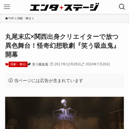
TOP
演劇・舞台
丸尾末広×関西出身クリエイターで放つ
異色舞台！怪奇幻想歌劇『笑う吸血鬼』
開幕
2017年12月28日
2024年7月26日
演劇・舞台
笑う吸血鬼
当ページには広告が含まれています