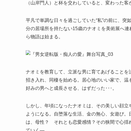
（山岸門人）と杯を交わしていると、変わった客
平凡で単調な日々を過ごしていた“私”の前に、突
分の居場所を持たない15歳のナオミを美術展へ
ら物語は始まる。
ナオミを教育して、立派な男に育てあげることを決
招き入れ、同棲を始める。居心地のいい家で、温
好みの男へと成長させる、はずだった･･･。
しかし、年頃になったナオミは、その美しい顔立
ようになる。自堕落な生活、金の無心、女遊び。日
は、母性？ それとも恋愛感情？その狭間で心揺れ
ていく―。