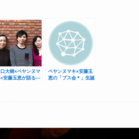
川口大樹×ペヤンヌマ
ペヤンヌマキ×安藤玉
キ×安藤玉恵が語る―
恵の「ブス会＊」生誕
福岡と東京、それぞれ
40周年記念の舞台は
の演劇事情
ブス会版『痴人の愛』