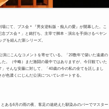
ゴラ劇場にて、ブス会＊『男女逆転版・痴人の愛』が開幕した。こ
年記念ブス会＊」と銘打ち、主宰で脚本・演出を手掛けるペヤン
ッグを組んだ新シリーズ。
公演にこんなコメントを寄せている。「20数年で築いた遠慮の
した。（中略）まだ激闘の最中ではありますが、今日観ていた
す」そんな安藤に対して、「40歳の今の私の全てを託しまし
さが色濃くにじんだ公演についてレポートする。
）。とある6月の雨の夜、客足の途絶えた馴染みのバーでマスター