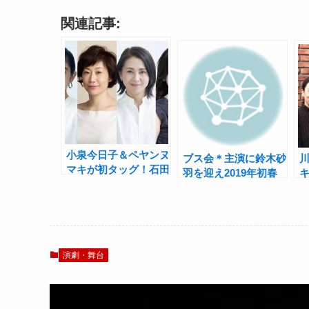
関連記事:
小泉今日子＆ペヤンヌ
ブス会＊主演に鈴木砂
マキが初タッグ！石田
羽を迎え2019年初春
ひかり、峯村リエらと
に新作『エーデルワイ
『ピエタ』リーディン
ス』上演！
グ上演
演劇・舞台