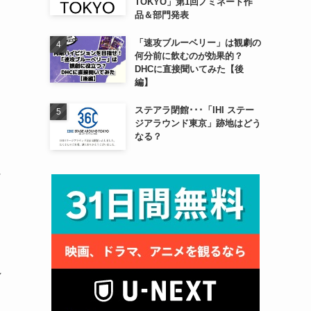
TOKYO」第1回ノミネート作
品＆部門発表
「速攻ブルーベリー」は観劇の
自
何分前に飲むのが効果的？
DHCに直接聞いてみた【後
編】
ステアラ閉館･･･「IHI ステー
ジアラウンド東京」跡地はどう
なる？
に
れ
し