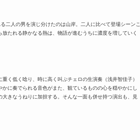
れる二人の男を演じ分けたのは山岸。二人に比べて登場シーン
ら放たれる静かなる熱は、物語が進むうちに濃度を増していく
に重く低く唸り、時に高く叫ぶチェロの生演奏（浅井智佳子）
やかに奏でられる音色がまた、観ているものの心を穏やかにし
の大きなうねりに加担する。そんな一面も併せ持つ演出も、見