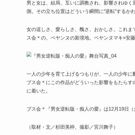
男と女は、結局、互いに調教され、影響されゆく
側。その立ち位置はどういう瞬間に“逆転”するか
女の逞しさ、愛らしさ、醜さ、おかしさ。これま
ス会＊の、ペヤンヌの新境地。ペヤンヌマキ×安
一人の少年を育て上げるつもりが、一人の少年に翻
ブス会＊にこの作品がどういった影響をもたらす
に着いた。
ブス会＊『男女逆転版・痴人の愛』は12月19日
（取材・文／杉田美枠、撮影／宮川舞子）