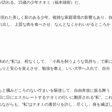
が訪れる。15歳の少年ナオミ（福本雄樹）だ。
如現れた美しく影のある少年。複雑な家庭環境の影響もあり、
連れ出し、上質な肉を食べさせ、なんとなくかわいがるところか
めた“私”は、程なくして、「小鳥を飼うような気持ち」で家
もりと安心を覚えさせ、勉強を教え、いい大学へ入れて、自分
ちと摑みどころのない佇まいを駆使して、自由奔放に振る舞う
に日にエスカレートするナオミの行いに翻弄される“私”。こ
ながらも、“私”はナオミの裏切りを許し、尽くし、身を滅ぼ