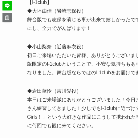
【I-1club】
◆大坪由佳（岩崎志保役）
舞台版でも志保を演じる事が出来て嬉しかったで
にし、全力でがんばります！
◆小山梨奈（近藤麻衣役）
初日ご来場いただいた皆様、ありがとうございま
版限定のI-1clubということで、不安な気持ち
なりました。舞台版ならではのI-1clubをお届
◆岩田華怜（吉川愛役）
本日はご来場誠にありがとうございました！今日
さん練習してきました！少しでもI-1clubに近づけ
Girls！」という大好きな作品にこうして携われ
に何回でも観に来てください。