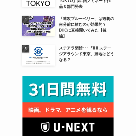
TOKYO」第1回ノミネート作
品＆部門発表
「速攻ブルーベリー」は観劇の
何分前に飲むのが効果的？
DHCに直接聞いてみた【後
編】
ステアラ閉館･･･「IHI ステー
ジアラウンド東京」跡地はどう
なる？