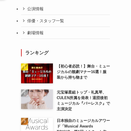
公演情報
俳優・スタッフ一覧
劇場情報
、
ランキング
【初心者必読！】舞台・ミュー
ジカルの観劇マナー16選！服
装から持ち物まで
元宝塚星組トップ・礼真琴、
CULEN所属を発表！退団後初
ミュージカル『バーレスク』で
主演決定
な
日本独自のミュージカルアワー
ド「Musical Awards