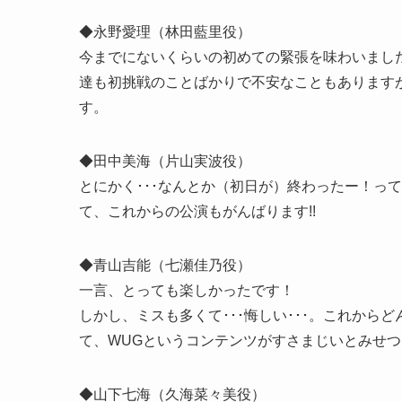
◆永野愛理（林田藍里役）
今までにないくらいの初めての緊張を味わいまし
達も初挑戦のことばかりで不安なこともあります
す。
◆田中美海（片山実波役）
とにかく･･･なんとか（初日が）終わったー！って
て、これからの公演もがんばります!!
◆青山吉能（七瀬佳乃役）
一言、とっても楽しかったです！
しかし、ミスも多くて･･･悔しい･･･。これか
て、WUGというコンテンツがすさまじいとみせ
◆山下七海（久海菜々美役）