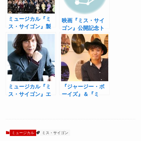
ミュージカル『ミ
映画『ミス・サイ
ス・サイゴン』製
ゴン』公開記念ト
作発表レポート！
ークイベントに泉
市村正親「120歳ま
見洋平＆上原理生
で演じ続けたい」
が登場！
ミュージカル『ミ
『ジャージー・ボ
ス・サイゴン』エ
ーイズ』＆『ミ
ンジニア役のダイ
ス・サイゴン』藤
アモンド☆ユカイ
岡正明にインタビ
にインタビュー！
ュー！「トミーを
「これはも
演じる時に意識し
う“恋”だと思いま
たのは“劣等感”で
ミュージカル
ミス・サイゴン
した！」
した」