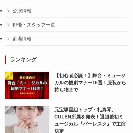
公演情報
俳優・スタッフ一覧
劇場情報
ランキング
【初心者必読！】舞台・ミュージ
カルの観劇マナー16選！服装から
持ち物まで
元宝塚星組トップ・礼真琴、
CULEN所属を発表！退団後初ミ
ュージカル『バーレスク』で主演
決定