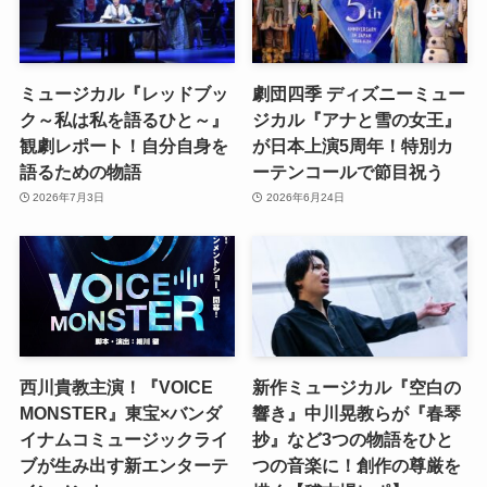
ミュージカル『レッドブッ
劇団四季 ディズニーミュー
ク～私は私を語るひと～』
ジカル『アナと雪の女王』
観劇レポート！自分自身を
が日本上演5周年！特別カ
語るための物語
ーテンコールで節目祝う
2026年7月3日
2026年6月24日
西川貴教主演！『VOICE
新作ミュージカル『空白の
MONSTER』東宝×バンダ
響き』中川晃教らが『春琴
イナムコミュージックライ
抄』など3つの物語をひと
ブが生み出す新エンターテ
つの音楽に！創作の尊厳を