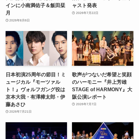
インに小南満佑子＆飯田栞
ャスト発表
月
2026年7月22日
2026年8月6日
日本初演25周年の節目！ミ
歌声がつないだ希望と笑顔
ュージカル『モーツァル
のハーモニー『井上芳雄
ト！』ヴォルフガング役は
STAGE of HARMONY』大
京本大我・有澤樟太郎・伊
阪公演レポート
藤あさひ
2026年7月7日
2026年7月21日