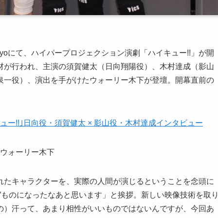
ter Tokyoにて、ハイパープロジェクション演劇「ハイキュー!!」が開
材が行われ、主演の須賀健太（日向翔陽役）、木村達成（影山
泉一役）、演出を手がけたウォーリー木下が登壇。開幕直前の
ー!!｣日向役・須賀健太 × 影山役・木村達成インタビュー
れたキャラクターを、実際の人間が演じるということを念頭に
”ものになったなあと思います」と挨拶。新しい映像技術を取
の）汗って、あまり相性がいいものではないんですが、今回あ