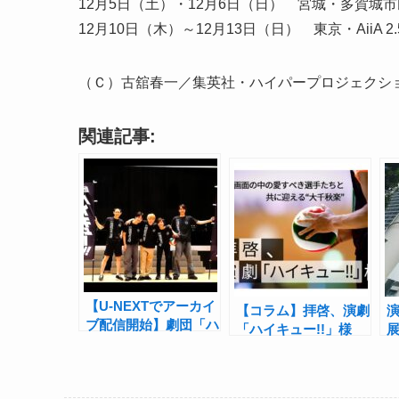
12月5日（土）・12月6日（日） 宮城・多賀城市
12月10日（木）～12月13日（日） 東京・AiiA 2.5 Th
（Ｃ）古舘春一／集英社・ハイパープロジェクショ
関連記事:
【U-NEXTでアーカイ
【コラム】拝啓、演劇
演
ブ配信開始】劇団「ハ
「ハイキュー!!」様
イキュー!!」は“彼
――画面の中の愛すべ
ら”のハイキュー!! 加
き選手たちと共に迎え
藤憲史郎×若林星弥×
る“大千秋楽”