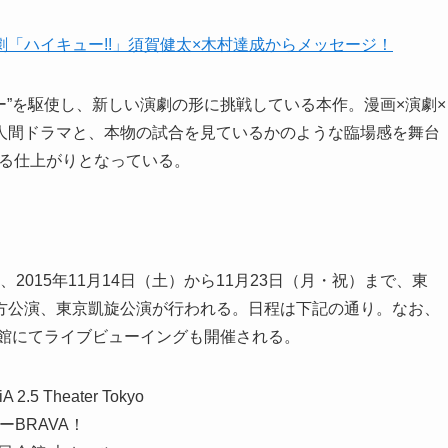
「ハイキュー!!」須賀健太×木村達成からメッセージ！
ー”を駆使し、新しい演劇の形に挑戦している本作。漫画×演劇×
人間ドラマと、本物の試合を見ているかのような臨場感を舞台
せる仕上がりとなっている。
2015年11月14日（土）から11月23日（月・祝）まで、東
演。その後、地方公演、東京凱旋公演が行われる。日程は下記の通り。なお、
画館にてライブビューイングも開催される。
 Theater Tokyo
ーBRAVA！