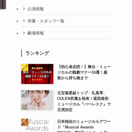
公演情報
俳優・スタッフ一覧
劇場情報
ランキング
【初心者必読！】舞台・ミュー
ジカルの観劇マナー16選！服
装から持ち物まで
元宝塚星組トップ・礼真琴、
CULEN所属を発表！退団後初
ミュージカル『バーレスク』で
主演決定
り
日本独自のミュージカルアワー
ド「Musical Awards