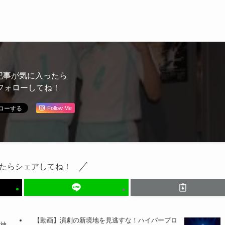
はナマモノ。僕らはそ
れを武器にしたい」
記事が気に入ったら
フォローしてね！
Follow Me
たらシェアしてね！
【動画】演劇の新境地を見逃すな！ハイパープロ
・神