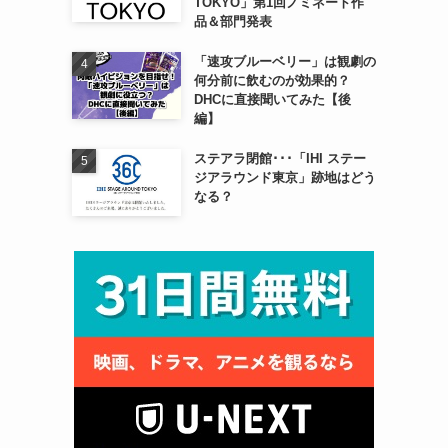
TOKYO」第1回ノミネート作
品＆部門発表
「速攻ブルーベリー」は観劇の
何分前に飲むのが効果的？
DHCに直接聞いてみた【後
編】
ステアラ閉館･･･「IHI ステー
ジアラウンド東京」跡地はどう
なる？