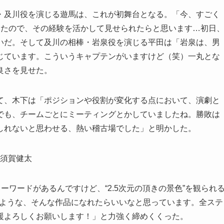
・及川役を演じる遊馬は、これが初舞台となる。「今、すごく
いたので、その経験を活かして見せられたらと思います…初日
いだ。そして及川の相棒・岩泉役を演じる平田は「岩泉は、男
じています。こういうキャプテンがいますけど（笑）一丸とな
良さを見せた。
て、木下は「ポジションや役割が変化する点において、演劇と
でも、チームごとにミーティングとかしていましたね。勝敗は
しれないと思わせる、熱い稽古場でした」と明かした。
ーワードがあるんですけど、“2.5次元の頂きの景色”を観られ
るような、そんな作品になれたらいいなと思っています。全ステ
援よろしくお願いします！」と力強く締めくくった。