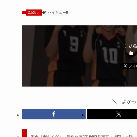
熊沢学×藤林泰也×演
出・須賀健太インタビ
2.5次元
ュー
ハイキュー!!
この
よかっ
舞台『弱虫ペダル』新作公演2016年3月東京・福岡・大阪