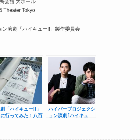
民会館 大ホール
eater Tokyo
ン演劇「ハイキュー!!」製作委員会
劇「ハイキュー!!」
ハイパープロジェクシ
展に行ってみた！八百
ョン演劇｢ハイキュ
屋舞台からプロジェク
ー!!｣日向役・須賀健
ションマッピングまで
太 × 影山役・木村達
五感で体感
成インタビュー「舞台