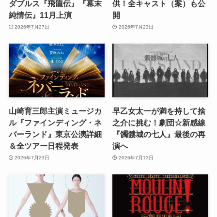
ダブルス『飛龍伝』『幕末
供！全キャスト（案）も公
純情伝』11月上演
開
2026年7月27日
2026年7月23日
山崎育三郎主演ミュージカ
早乙女太一が満を持して捨
ル『ファインディング・ネ
之介に挑む！劇団☆新感線
バーランド』東京公演詳細
『髑髏城の七人』最後の再
＆全ツアー日程発表
演へ
2026年7月23日
2026年7月13日