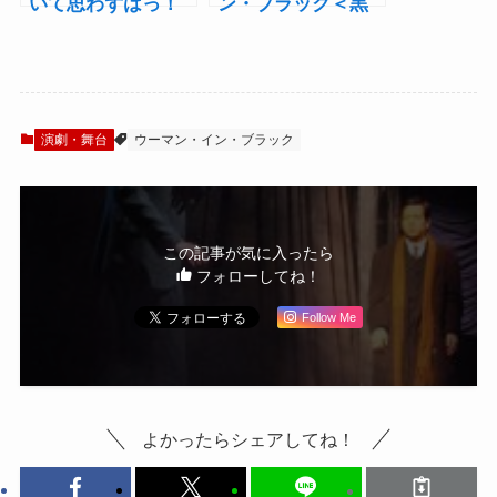
いて思わずはっ！
ン・ブラック＜黒
と声が…」 『ウ
い服の女＞』岡田
ーマン・イン・ブ
将生インタビュ
ラック』開幕
ー！「僕たちと一
体となって、物語
を体感しましょ
演劇・舞台
ウーマン・イン・ブラック
う」
この記事が気に入ったら
フォローしてね！
Follow Me
よかったらシェアしてね！