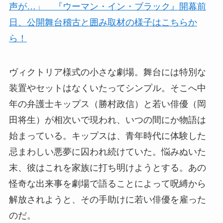
声が…」 『ウーマン・イン・ブラック』開幕前
日、公開舞台稽古と囲み取材の様子はこちらか
ら！
ヴィクトリア様式の小さな劇場。舞台には特別な
装置やセットはなくいたってシンプル。そこへ中
年の弁護士キップス（勝村政信）と若い俳優（岡
田将生）が相次いで現われ、いつの間にか物語は
始まっている。キップスは、青年時代に体験した
忌まわしい悪夢に囚われ続けていた。悩みぬいた
末、彼はこれを家族に打ち明けようとする。あの
怪奇な出来事を劇場で語ることによって呪縛から
解放されようと、その手助けに若い俳優を雇った
のだ。