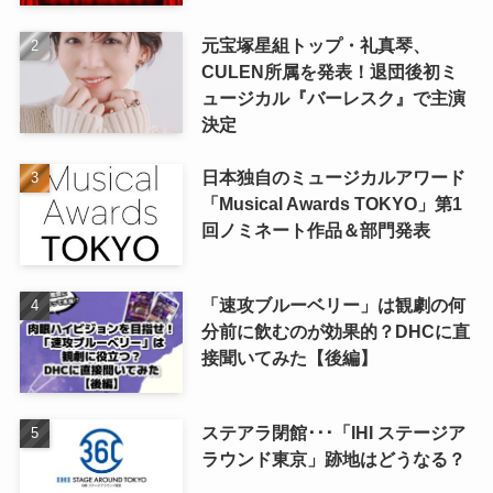
元宝塚星組トップ・礼真琴、
CULEN所属を発表！退団後初ミ
ュージカル『バーレスク』で主演
決定
日本独自のミュージカルアワード
「Musical Awards TOKYO」第1
回ノミネート作品＆部門発表
「速攻ブルーベリー」は観劇の何
分前に飲むのが効果的？DHCに直
接聞いてみた【後編】
ステアラ閉館･･･「IHI ステージア
ラウンド東京」跡地はどうなる？