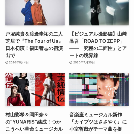
戸塚純貴＆渡邊圭祐の二人
【ビジュアル撮影編】山﨑
芝居で『The Four of Us』
晶吾「ROAD TO ZEPP」
日本初演！福田響志の初演
――「究極の二面性」とア
出で
ートの境界線
2026年8月4日
2026年7月30日
村山彩希＆岡田奈々
音楽座ミュージカル新作
の“YUNARIS”結成！つか
『カイブツはささやく』に
こうへい革命ミュージカル
小室哲哉がテーマ曲を提