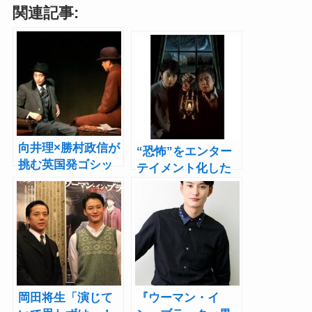
関連記事:
向井理×勝村政信が
“恐怖”をエンター
挑む英国発ゴシッ
テイメント化した
ク・ホラーの傑作
舞台『ウーマン・
『ウーマン・イ
イン・ブラック』
ン・ブラック』レ
向井理、勝村政信
ポート
で8度目の日本上演
へ
岡田将生「演じて
『ウーマン・イ