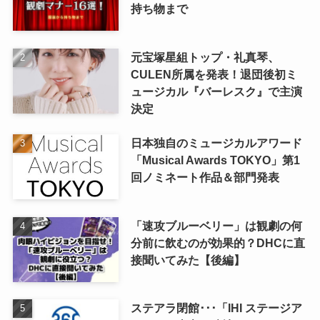
持ち物まで
元宝塚星組トップ・礼真琴、
CULEN所属を発表！退団後初ミ
ュージカル『バーレスク』で主演
決定
日本独自のミュージカルアワード
「Musical Awards TOKYO」第1
回ノミネート作品＆部門発表
「速攻ブルーベリー」は観劇の何
分前に飲むのが効果的？DHCに直
接聞いてみた【後編】
ステアラ閉館･･･「IHI ステージア