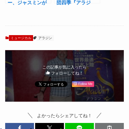
ー、ジャスミンが
団四季『アラジ
紡ぐ“自由”の物
ン』公開稽古レポ
語 ディズニーミ
ート！
ュージカル『アラ
ジン』最終公開稽
古！
ミュージカル
アラジン
この記事が気に入ったら
フォローしてね！
Follow Me
よかったらシェアしてね！