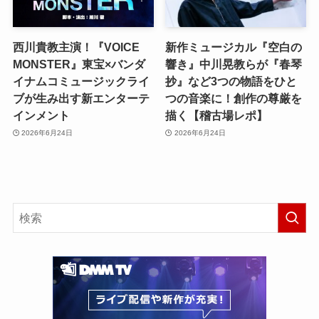
西川貴教主演！『VOICE
新作ミュージカル『空白の
MONSTER』東宝×バンダ
響き』中川晃教らが『春琴
イナムコミュージックライ
抄』など3つの物語をひと
ブが生み出す新エンターテ
つの音楽に！創作の尊厳を
インメント
描く【稽古場レポ】
2026年6月24日
2026年6月24日