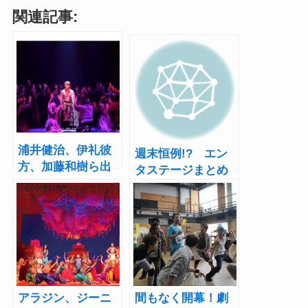
関連記事:
浦井健治、伊礼彼
週末恒例!? エン
方、加藤和樹ら出
タステージまとめ
演！ミュージカル
ニュース『アラジ
『キングアーサ
ン』
ー』ついに開幕
アラジン、ジーニ
間もなく開幕！劇