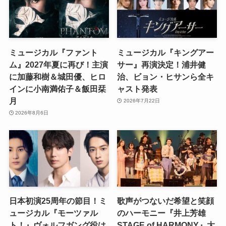
ミュージカル『ファント
ミュージカル『キングアー
ム』2027年夏に再び！主演
サー』再演決定！浦井健
に加藤和樹＆城田優、ヒロ
治、ビョン・ヒサンら全キ
インに小南満佑子＆飯田栞
ャスト発表
月
2026年7月22日
2026年8月6日
日本初演25周年の節目！ミ
歌声がつないだ希望と笑顔
ュージカル『モーツァル
のハーモニー『井上芳雄
ト！』ヴォルフガング役は
STAGE of HARMONY』大