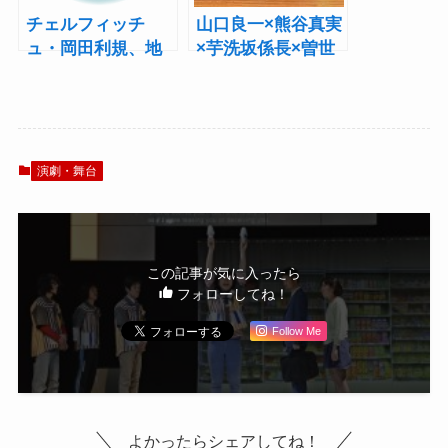
チェルフィッチ
山口良一×熊谷真実
ュ・岡田利規、地
×芋洗坂係長×曽世
点・三浦基がNHK
海司が戦隊ヒーロ
BSプレミアムに出
ーに!? 『世襲戦
演！
隊カゾクマン』ク
ロスインタビュー
演劇・舞台
この記事が気に入ったら
フォローしてね！
Follow Me
よかったらシェアしてね！