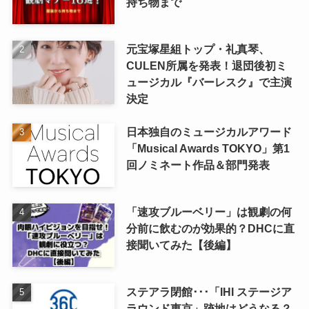
持ち物まで
元宝塚星組トップ・礼真琴、
CULEN所属を発表！退団後初ミ
ュージカル『バーレスク』で主演
決定
日本独自のミュージカルアワード
「Musical Awards TOKYO」第1
回ノミネート作品＆部門発表
「速攻ブルーベリー」は観劇の何
分前に飲むのが効果的？DHCに直
接聞いてみた【後編】
ステアラ閉館･･･「IHI ステージア
ラウンド東京」跡地はどうなる？