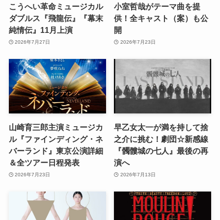
こうへい革命ミュージカル
小室哲哉がテーマ曲を提
ダブルス『飛龍伝』『幕末
供！全キャスト（案）も公
純情伝』11月上演
開
2026年7月27日
2026年7月23日
山崎育三郎主演ミュージカ
早乙女太一が満を持して捨
ル『ファインディング・ネ
之介に挑む！劇団☆新感線
バーランド』東京公演詳細
『髑髏城の七人』最後の再
＆全ツアー日程発表
演へ
2026年7月23日
2026年7月13日