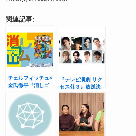
関連記事:
チェルフィッチュ×
『テレビ演劇 サク
金氏徹平『消しゴ
セス荘３』放送決
ム山』東京公演で
定！立石俊樹と唐
バリアフリー展開
橋充が新住人に