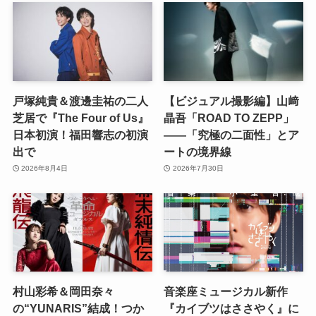
戸塚純貴＆渡邊圭祐の二人
【ビジュアル撮影編】山﨑
芝居で『The Four of Us』
晶吾「ROAD TO ZEPP」
日本初演！福田響志の初演
――「究極の二面性」とア
出で
ートの境界線
2026年8月4日
2026年7月30日
村山彩希＆岡田奈々
音楽座ミュージカル新作
の“YUNARIS”結成！つか
『カイブツはささやく』に